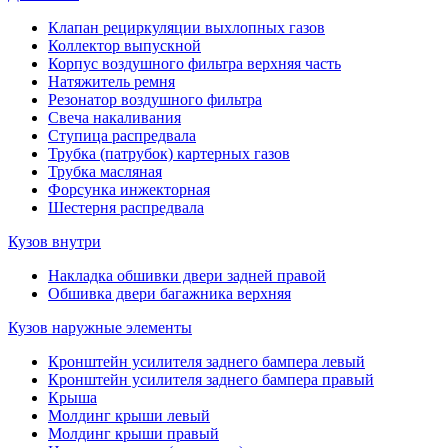
Клапан рециркуляции выхлопных газов
Коллектор выпускной
Корпус воздушного фильтра верхняя часть
Натяжитель ремня
Резонатор воздушного фильтра
Свеча накаливания
Ступица распредвала
Трубка (патрубок) картерных газов
Трубка масляная
Форсунка инжекторная
Шестерня распредвала
Кузов внутри
Накладка обшивки двери задней правой
Обшивка двери багажника верхняя
Кузов наружные элементы
Кронштейн усилителя заднего бампера левый
Кронштейн усилителя заднего бампера правый
Крыша
Молдинг крыши левый
Молдинг крыши правый