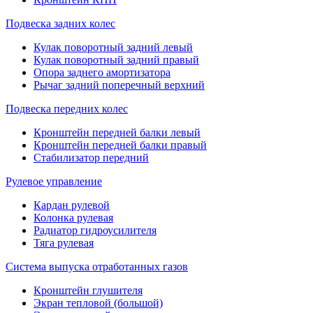
Подвеска задних колес
Кулак поворотный задний левый
Кулак поворотный задний правый
Опора заднего амортизатора
Рычаг задний поперечный верхний
Подвеска передних колес
Кронштейн передней балки левый
Кронштейн передней балки правый
Стабилизатор передний
Рулевое управление
Кардан рулевой
Колонка рулевая
Радиатор гидроусилителя
Тяга рулевая
Система выпуска отработанных газов
Кронштейн глушителя
Экран тепловой (большой)