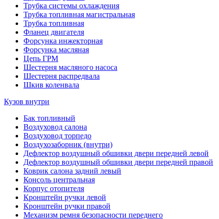
Трубка системы охлаждения
Трубка топливная магистральная
Трубка топливная
Фланец двигателя
Форсунка инжекторная
Форсунка масляная
Цепь ГРМ
Шестерня масляного насоса
Шестерня распредвала
Шкив коленвала
Кузов внутри
Бак топливный
Воздуховод салона
Воздуховод торпедо
Воздухозаборник (внутри)
Дефлектор воздушный обшивки двери передней левой
Дефлектор воздушный обшивки двери передней правой
Коврик салона задний левый
Консоль центральная
Корпус отопителя
Кронштейн ручки левой
Кронштейн ручки правой
Механизм ремня безопасности переднего