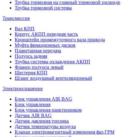
Трубка тормозная на главный тормозной цилиндр
Трубка тормозной системы
Трансмиссия
Вал КПП
Корпус АКПП передняя часть
Кронштейн промежуточного вала привода
Муфта фрикционных дисков
Планетарная передача
Полуось задняя
Трубка системы охлаждения АКПП
Фланец полуоси левый
Шестерня КПП
Шланг воздушный вентиляционный
Электрооснащение
Блок управления AIR BAG
Блок управления
Блок управления парктроником
Датчик AIR BAG
Датчик давления топлива
Датчик температуры воздуха
Клапан электромагнитный изменения фаз ГРМ