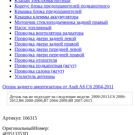
Клапан электромагнитный
Корпус блока предохранителей подкапотного
Крышка блока предохранителей
Крышка клеммы аккумулятора
Моторчик стеклоподъемника задний правый
Насос топливный
Проводка вентилятора радиатора
Проводка двери задней левой
Проводка двери задней правой
Проводка двери передней левой
Проводка двери передней правой
Проводка отопителя
Проводка подкапотная (жгут)
Проводка салона (жгут)
Усилитель антенны
Опора заднего амортизатора от Audi A6 C6 2004-2011
Деталь так же подходит на следующие модели: 2009-2013,C6 2006-
2012,B6 2000-2006,B7 2004-2009,B8 2007-2015
Артикул:
166315
ОригинальныйНомер:
4F0513353D