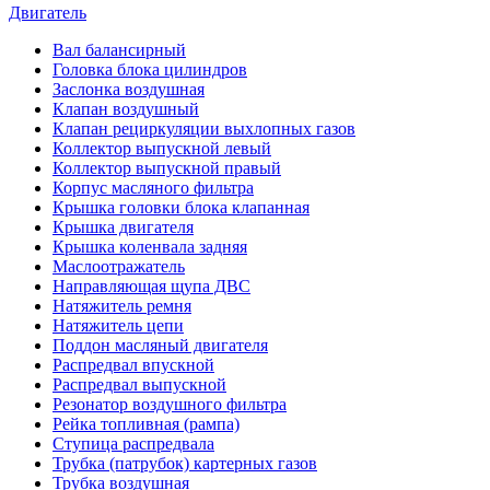
Двигатель
Вал балансирный
Головка блока цилиндров
Заслонка воздушная
Клапан воздушный
Клапан рециркуляции выхлопных газов
Коллектор выпускной левый
Коллектор выпускной правый
Корпус масляного фильтра
Крышка головки блока клапанная
Крышка двигателя
Крышка коленвала задняя
Маслоотражатель
Направляющая щупа ДВС
Натяжитель ремня
Натяжитель цепи
Поддон масляный двигателя
Распредвал впускной
Распредвал выпускной
Резонатор воздушного фильтра
Рейка топливная (рампа)
Ступица распредвала
Трубка (патрубок) картерных газов
Трубка воздушная