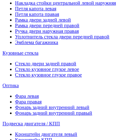
Накладка стойки центральной левой наружняя
Петля капота левая
Петля капота правая
Рамка двери задней левой
Рамка двери передней правой
Ручка двери наружная правая
Уплотнитель стекла двери передней правой
Эмблема багажника
Кузовные стекла
Стекло двери задней правой
Стекло кузовное глухое левое
Стекло кузовное глухое правое
Оптика
Фара левая
Фара правая
Фонарь задний внутренний левый
Фонарь задний внутренний правый
Подвеска двигателя / КПП
Кронштейн двигателя левый
Кронштейн КПП