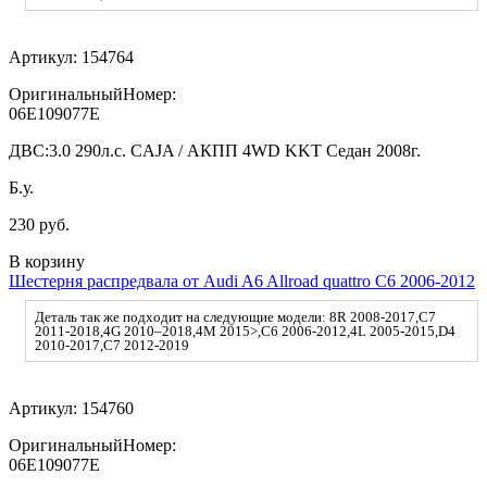
Артикул:
154764
ОригинальныйНомер:
06E109077E
ДВС:
3.0 290л.с. CAJA / АКПП 4WD KKT Седан 2008г.
Б.у.
230 руб.
В корзину
Шестерня распредвала от Audi A6 Allroad quattro C6 2006-2012
Деталь так же подходит на следующие модели: 8R 2008-2017,C7
2011-2018,4G 2010–2018,4M 2015>,C6 2006-2012,4L 2005-2015,D4
2010-2017,C7 2012-2019
Артикул:
154760
ОригинальныйНомер:
06E109077E