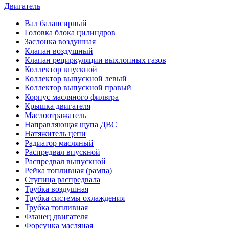
Двигатель
Вал балансирный
Головка блока цилиндров
Заслонка воздушная
Клапан воздушный
Клапан рециркуляции выхлопных газов
Коллектор впускной
Коллектор выпускной левый
Коллектор выпускной правый
Корпус масляного фильтра
Крышка двигателя
Маслоотражатель
Направляющая щупа ДВС
Натяжитель цепи
Радиатор масляный
Распредвал впускной
Распредвал выпускной
Рейка топливная (рампа)
Ступица распредвала
Трубка воздушная
Трубка системы охлаждения
Трубка топливная
Фланец двигателя
Форсунка масляная