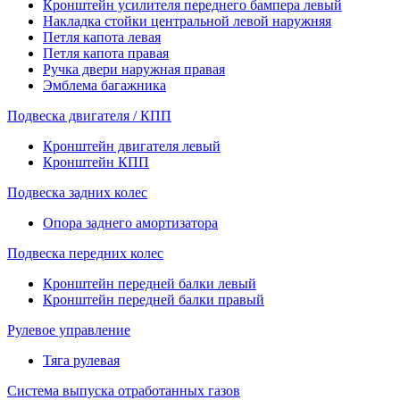
Кронштейн усилителя переднего бампера левый
Накладка стойки центральной левой наружняя
Петля капота левая
Петля капота правая
Ручка двери наружная правая
Эмблема багажника
Подвеска двигателя / КПП
Кронштейн двигателя левый
Кронштейн КПП
Подвеска задних колес
Опора заднего амортизатора
Подвеска передних колес
Кронштейн передней балки левый
Кронштейн передней балки правый
Рулевое управление
Тяга рулевая
Система выпуска отработанных газов