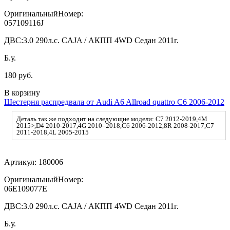
ОригинальныйНомер:
057109116J
ДВС:
3.0 290л.с. CAJA / АКПП 4WD Седан 2011г.
Б.у.
180 руб.
В корзину
Шестерня распредвала от Audi A6 Allroad quattro C6 2006-2012
Деталь так же подходит на следующие модели: C7 2012-2019,4M
2015>,D4 2010-2017,4G 2010–2018,C6 2006-2012,8R 2008-2017,C7
2011-2018,4L 2005-2015
Артикул:
180006
ОригинальныйНомер:
06E109077E
ДВС:
3.0 290л.с. CAJA / АКПП 4WD Седан 2011г.
Б.у.