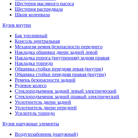
Шестерня масляного насоса
Шестерня распредвала
Шкив коленвала
Кузов внутри
Бак топливный
Консоль центральная
Механизм ремня безопасности переднего
Накладка обшивки двери задней левой
Накладка порога (внутренняя) задняя правая
Накладка торпедо
Обшивка стойки передняя левая (внутри)
Обшивка стойки передняя правая (внутри)
Ремень безопасности задний
Рулевое колесо
Стеклоподъемник задний левый электрический
Стеклоподъемник задний правый электрический
Уплотнитель двери задней
Уплотнитель двери передней
Усилитель торпедо
Кузов наружные элементы
Воздухозаборник (наружный)