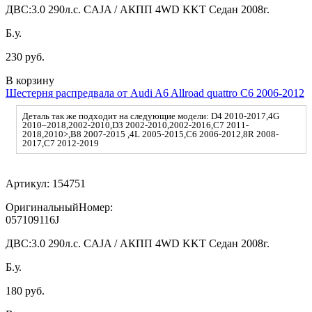
ДВС:
3.0 290л.с. CAJA / АКПП 4WD KKT Седан 2008г.
Б.у.
230 руб.
В корзину
Шестерня распредвала от Audi A6 Allroad quattro C6 2006-2012
Деталь так же подходит на следующие модели: D4 2010-2017,4G
2010–2018,2002-2010,D3 2002-2010,2002-2016,C7 2011-
2018,2010>,B8 2007-2015 ,4L 2005-2015,C6 2006-2012,8R 2008-
2017,C7 2012-2019
Артикул:
154751
ОригинальныйНомер:
057109116J
ДВС:
3.0 290л.с. CAJA / АКПП 4WD KKT Седан 2008г.
Б.у.
180 руб.