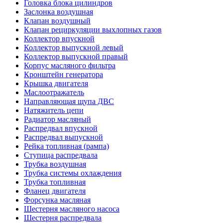
Головка блока цилиндров
Заслонка воздушная
Клапан воздушный
Клапан рециркуляции выхлопных газов
Коллектор впускной
Коллектор выпускной левый
Коллектор выпускной правый
Корпус масляного фильтра
Кронштейн генератора
Крышка двигателя
Маслоотражатель
Направляющая щупа ДВС
Натяжитель цепи
Радиатор масляный
Распредвал впускной
Распредвал выпускной
Рейка топливная (рампа)
Ступица распредвала
Трубка воздушная
Трубка системы охлаждения
Трубка топливная
Фланец двигателя
Форсунка масляная
Шестерня масляного насоса
Шестерня распредвала