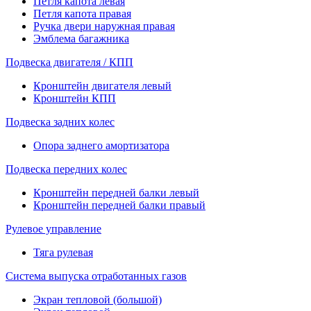
Петля капота левая
Петля капота правая
Ручка двери наружная правая
Эмблема багажника
Подвеска двигателя / КПП
Кронштейн двигателя левый
Кронштейн КПП
Подвеска задних колес
Опора заднего амортизатора
Подвеска передних колес
Кронштейн передней балки левый
Кронштейн передней балки правый
Рулевое управление
Тяга рулевая
Система выпуска отработанных газов
Экран тепловой (большой)