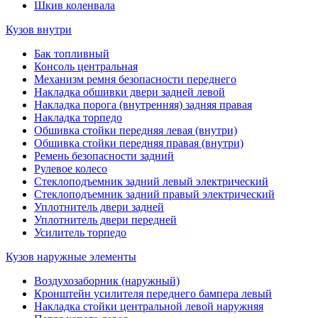
Шкив коленвала
Кузов внутри
Бак топливный
Консоль центральная
Механизм ремня безопасности переднего
Накладка обшивки двери задней левой
Накладка порога (внутренняя) задняя правая
Накладка торпедо
Обшивка стойки передняя левая (внутри)
Обшивка стойки передняя правая (внутри)
Ремень безопасности задний
Рулевое колесо
Стеклоподъемник задний левый электрический
Стеклоподъемник задний правый электрический
Уплотнитель двери задней
Уплотнитель двери передней
Усилитель торпедо
Кузов наружные элементы
Воздухозаборник (наружный)
Кронштейн усилителя переднего бампера левый
Накладка стойки центральной левой наружняя