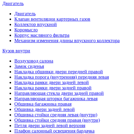
Двигатель
Двигатель
Клапан вентиляции картерных газов
Коллектор впускной
Коромысло
Корпус масляного фильтра
Механизм изменения длины впускного коллектора
Кузов внутри
Воздуховод салона
Замок сиденья
Накладка обшивки двери передней правой
Накладка порога (внутренняя) передняя левая
Накладка рамки двери задней левой
Накладка рамки двери задней правой
Направляющая стекла двери задней правой
Направляющая шторки багажника левая
Обшивка багажника правая
Обшивка двери задней левой
Обшивка стойки средняя левая (внутри)
Обшивка стойки средняя правая (внутри)
Петля двери задней левой верхняя
Плафон салонный освещения бардачка