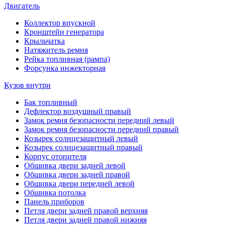
Двигатель
Коллектор впускной
Кронштейн генератора
Крыльчатка
Натяжитель ремня
Рейка топливная (рампа)
Форсунка инжекторная
Кузов внутри
Бак топливный
Дефлектор воздушный правый
Замок ремня безопасности передний левый
Замок ремня безопасности передний правый
Козырек солнцезащитный левый
Козырек солнцезащитный правый
Корпус отопителя
Обшивка двери задней левой
Обшивка двери задней правой
Обшивка двери передней левой
Обшивка потолка
Панель приборов
Петля двери задней правой верхняя
Петля двери задней правой нижняя