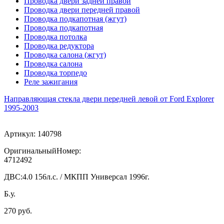
Проводка двери задней правой
Проводка двери передней правой
Проводка подкапотная (жгут)
Проводка подкапотная
Проводка потолка
Проводка редуктора
Проводка салона (жгут)
Проводка салона
Проводка торпедо
Реле зажигания
Направляющая стекла двери передней левой от Ford Explorer
1995-2003
Артикул:
140798
ОригинальныйНомер:
4712492
ДВС:
4.0 156л.с. / МКПП Универсал 1996г.
Б.у.
270 руб.