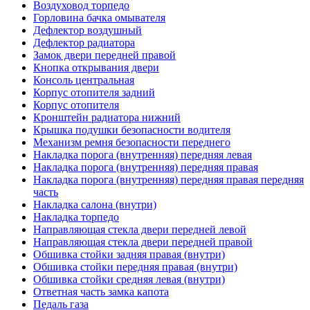
Воздуховод торпедо
Горловина бачка омывателя
Дефлектор воздушный
Дефлектор радиатора
Замок двери передней правой
Кнопка открывания двери
Консоль центральная
Корпус отопителя задний
Корпус отопителя
Кронштейн радиатора нижний
Крышка подушки безопасности водителя
Механизм ремня безопасности переднего
Накладка порога (внутренняя) передняя левая
Накладка порога (внутренняя) передняя правая
Накладка порога (внутренняя) передняя правая передняя
часть
Накладка салона (внутри)
Накладка торпедо
Направляющая стекла двери передней левой
Направляющая стекла двери передней правой
Обшивка стойки задняя правая (внутри)
Обшивка стойки передняя правая (внутри)
Обшивка стойки средняя левая (внутри)
Ответная часть замка капота
Педаль газа