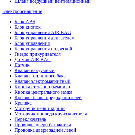
Шланг воздушный вентиляционный
Электрооснащение
Блок ABS
Блок кнопок
Блок управления AIR BAG
Блок управления двигателем
Блок управления
Блок управления подвеской
Гнездо прикуривателя
Датчик AIR BAG
Датчик
Клапан вакуумный
Клапан топливного бака
Клапан электромагнитный
Кнопка стеклоподъемника
Кнопка центрального замка
Крышка блока предохранителей
Крышка
Моторчик печки задний
Моторчик привода круиз контроля
Переключатель
Проводка двери багажника
Проводка двери задней левой