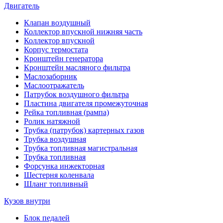
Двигатель
Клапан воздушный
Коллектор впускной нижняя часть
Коллектор впускной
Корпус термостата
Кронштейн генератора
Кронштейн масляного фильтра
Маслозаборник
Маслоотражатель
Патрубок воздушного фильтра
Пластина двигателя промежуточная
Рейка топливная (рампа)
Ролик натяжной
Трубка (патрубок) картерных газов
Трубка воздушная
Трубка топливная магистральная
Трубка топливная
Форсунка инжекторная
Шестерня коленвала
Шланг топливный
Кузов внутри
Блок педалей