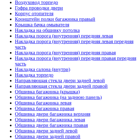
Воздуховод торпедо
Гофра проводки двери
Корпус отопителя
Кронштейн полки багажника правый
Крышка бачка омывателя
Накладка на обшивку потолка
Накладка порога (внутренняя) передняя левая
Накладка порога (внутренняя) передняя левая передняя
часть
Накладка порога (внутренняя) передняя правая
Накладка порога (внутренняя) передняя правая передняя
часть
Накладка салона (внутри)
Накладка торпедо
Направляющая стекла двери задней левой
Направляющая стекла двери задней правой
Обшивка багажника (крышка)
Обшивка багажника (на заднюю панель)
Обшивка багажника левая
Обшивка багажника правая
Обшивка двери багажника верхняя
Обшивка двери багажника левая
Обшивка двери багажника правая
Обшивка двери задней левой
Обшивка двери задней правой