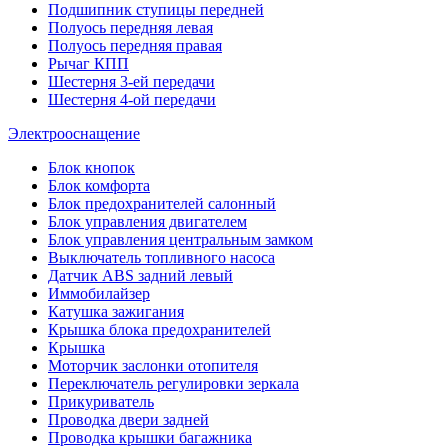
Подшипник ступицы передней
Полуось передняя левая
Полуось передняя правая
Рычаг КПП
Шестерня 3-ей передачи
Шестерня 4-ой передачи
Электрооснащение
Блок кнопок
Блок комфорта
Блок предохранителей салонный
Блок управления двигателем
Блок управления центральным замком
Выключатель топливного насоса
Датчик ABS задний левый
Иммобилайзер
Катушка зажигания
Крышка блока предохранителей
Крышка
Моторчик заслонки отопителя
Переключатель регулировки зеркала
Прикуриватель
Проводка двери задней
Проводка крышки багажника