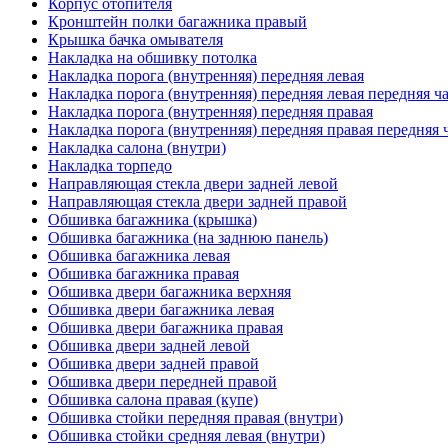
Корпус отопителя
Кронштейн полки багажника правый
Крышка бачка омывателя
Накладка на обшивку потолка
Накладка порога (внутренняя) передняя левая
Накладка порога (внутренняя) передняя левая передняя ч
Накладка порога (внутренняя) передняя правая
Накладка порога (внутренняя) передняя правая передняя 
Накладка салона (внутри)
Накладка торпедо
Направляющая стекла двери задней левой
Направляющая стекла двери задней правой
Обшивка багажника (крышка)
Обшивка багажника (на заднюю панель)
Обшивка багажника левая
Обшивка багажника правая
Обшивка двери багажника верхняя
Обшивка двери багажника левая
Обшивка двери багажника правая
Обшивка двери задней левой
Обшивка двери задней правой
Обшивка двери передней правой
Обшивка салона правая (купе)
Обшивка стойки передняя правая (внутри)
Обшивка стойки средняя левая (внутри)