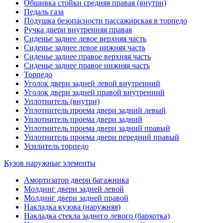
Обшивка стойки средняя правая (внутри)
Педаль газа
Подушка безопасности пассажирская в торпедо
Ручка двери внутренняя правая
Сиденье заднее левое верхняя часть
Сиденье заднее левое нижняя часть
Сиденье заднее правое верхняя часть
Сиденье заднее правое нижняя часть
Торпедо
Уголок двери задней левой внутренний
Уголок двери задней правой внутренний
Уплотнитель (внутри)
Уплотнитель проема двери задний левый
Уплотнитель проема двери задний
Уплотнитель проема двери задний правый
Уплотнитель проема двери передний правый
Усилитель торпедо
Кузов наружные элементы
Амортизатор двери багажника
Молдинг двери задней левой
Молдинг двери задней правой
Накладка кузова (наружняя)
Накладка стекла заднего левого (бархотка)