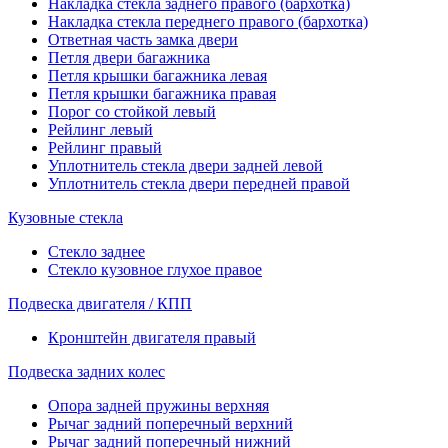
Накладка стекла заднего правого (бархотка)
Накладка стекла переднего правого (бархотка)
Ответная часть замка двери
Петля двери багажника
Петля крышки багажника левая
Петля крышки багажника правая
Порог со стойкой левый
Рейлинг левый
Рейлинг правый
Уплотнитель стекла двери задней левой
Уплотнитель стекла двери передней правой
Кузовные стекла
Стекло заднее
Стекло кузовное глухое правое
Подвеска двигателя / КПП
Кронштейн двигателя правый
Подвеска задних колес
Опора задней пружины верхняя
Рычаг задний поперечный верхний
Рычаг задний поперечный нижний