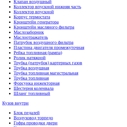
Клапан воздушный
Коллектор впускной нижняя часть
Коллектор впускной
Корпус термостата
Кронштейн генератора
Кронштейн масляного фильтра
Маслозаборник
Маслоотражатель
Патрубок воздушного фильтра
Пластина двигателя промежуточная
Рейка топливная (рампа)
Ролик натяжной
Трубка (патрубок) картерных газов
Трубка воздушная
Трубка топливная магистральная
Трубка топливная
Форсунка инжекторная
Шестерня коленвала
Шланг топливный
Кузов внутри
Блок педалей
Воздуховод торпедо
Гофра проводки двери