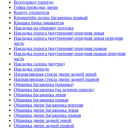
Воздуховод торпедо
Гофра проводки двери
Корпус отопителя
Кронштейн полки багажника правый
Крышка бачка омывателя
Накладка на обшивку потолка
Накладка порога (внутренняя) передняя левая
Накладка порога (внутренняя) передняя левая передняя
часть
Накладка порога (внутренняя) передняя правая
Накладка порога (внутренняя) передняя правая передняя
часть
Накладка салона (внутри)
Накладка торпедо
Направляющая стекла двери задней левой
Направляющая стекла двери задней правой
Обшивка багажника (крышка)
Обшивка багажника (на заднюю панель)
Обшивка багажника левая
Обшивка багажника правая
Обшивка двери багажника верхняя
Обшивка двери багажника левая
Обшивка двери багажника правая
Обшивка двери задней левой
Обшивка двери задней правой