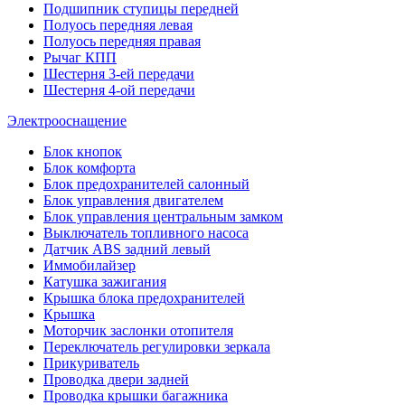
Подшипник ступицы передней
Полуось передняя левая
Полуось передняя правая
Рычаг КПП
Шестерня 3-ей передачи
Шестерня 4-ой передачи
Электрооснащение
Блок кнопок
Блок комфорта
Блок предохранителей салонный
Блок управления двигателем
Блок управления центральным замком
Выключатель топливного насоса
Датчик ABS задний левый
Иммобилайзер
Катушка зажигания
Крышка блока предохранителей
Крышка
Моторчик заслонки отопителя
Переключатель регулировки зеркала
Прикуриватель
Проводка двери задней
Проводка крышки багажника