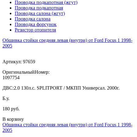
Проводка подкапотная (жгут)
Проводка подкапотная
Проводка салона (жгут)
Проводка салона
Проводка форсунок
Резистор отопителя
Обшивка стойки средняя левая (внутри) от Ford Focus 1 1998-
2005
Артикул:
97659
ОригинальныйНомер:
1097754
ДВС:
2.0 130л.с. SPLITPORT / МКПП Универсал. 2000г.
Б.у.
180 руб.
В корзину
Обшивка стойки средняя левая (внутри) от Ford Focus 1 1998-
2005