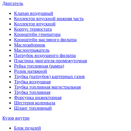
Двигатель
Клапан воздушный
Коллектор впускной нижняя часть
Коллектор впускной
Корпус термостата
Кронштейн генератора
Кронштейн масляного фильтра
Маслозаборник
Маслоотражатель
Патрубок воздушного фильтра
Пластина двигателя промежуточная
Рейка топливная (рампа)
Ролик натяжной
Трубка (патрубок) картерных газов
Трубка воздушная
Трубка топливная магистральная
Трубка топливная
Форсунка инжекторная
Шестерня коленвала
Шланг топливный
Кузов внутри
Блок педалей