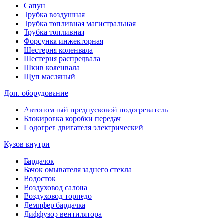
Сапун
Трубка воздушная
Трубка топливная магистральная
Трубка топливная
Форсунка инжекторная
Шестерня коленвала
Шестерня распредвала
Шкив коленвала
Щуп масляный
Доп. оборудование
Автономный предпусковой подогреватель
Блокировка коробки передач
Подогрев двигателя электрический
Кузов внутри
Бардачок
Бачок омывателя заднего стекла
Водосток
Воздуховод салона
Воздуховод торпедо
Демпфер бардачка
Диффузор вентилятора