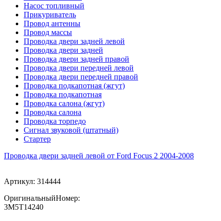
Насос топливный
Прикуриватель
Провод антенны
Провод массы
Проводка двери задней левой
Проводка двери задней
Проводка двери задней правой
Проводка двери передней левой
Проводка двери передней правой
Проводка подкапотная (жгут)
Проводка подкапотная
Проводка салона (жгут)
Проводка салона
Проводка торпедо
Сигнал звуковой (штатный)
Стартер
Проводка двери задней левой от Ford Focus 2 2004-2008
Артикул:
314444
ОригинальныйНомер:
3M5T14240