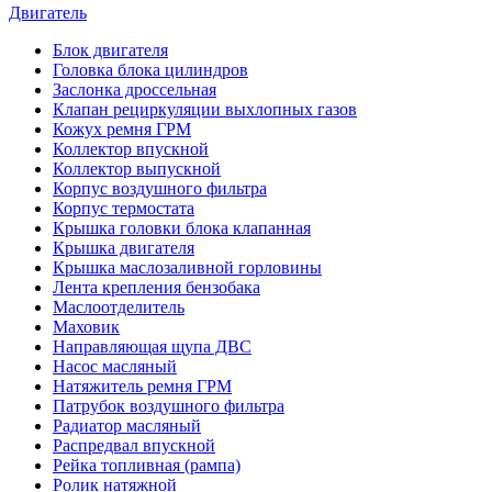
Двигатель
Блок двигателя
Головка блока цилиндров
Заслонка дроссельная
Клапан рециркуляции выхлопных газов
Кожух ремня ГРМ
Коллектор впускной
Коллектор выпускной
Корпус воздушного фильтра
Корпус термостата
Крышка головки блока клапанная
Крышка двигателя
Крышка маслозаливной горловины
Лента крепления бензобака
Маслоотделитель
Маховик
Направляющая щупа ДВС
Насос масляный
Натяжитель ремня ГРМ
Патрубок воздушного фильтра
Радиатор масляный
Распредвал впускной
Рейка топливная (рампа)
Ролик натяжной