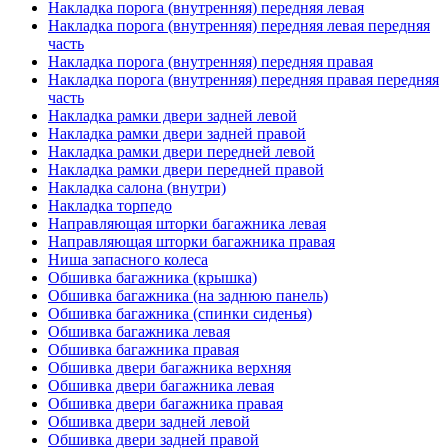
Накладка порога (внутренняя) передняя левая
Накладка порога (внутренняя) передняя левая передняя
часть
Накладка порога (внутренняя) передняя правая
Накладка порога (внутренняя) передняя правая передняя
часть
Накладка рамки двери задней левой
Накладка рамки двери задней правой
Накладка рамки двери передней левой
Накладка рамки двери передней правой
Накладка салона (внутри)
Накладка торпедо
Направляющая шторки багажника левая
Направляющая шторки багажника правая
Ниша запасного колеса
Обшивка багажника (крышка)
Обшивка багажника (на заднюю панель)
Обшивка багажника (спинки сиденья)
Обшивка багажника левая
Обшивка багажника правая
Обшивка двери багажника верхняя
Обшивка двери багажника левая
Обшивка двери багажника правая
Обшивка двери задней левой
Обшивка двери задней правой