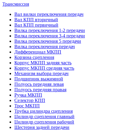
Трансмиссия
Вал вилки переключения передач
Вал КПП вторичный
Вал КПП первичный
Вилка переключения 1-2 передачи
Вилка переключения 3-4 передачи
Вилка переключения 5 передачи
Вилка переключения передач
Дифференциал МКПП
Корзина сцепления
Корпус МКПП задняя часть
Корпус МКПП средняя часть
Механизм выбора передач
Подшипник выжимной
Полуось передняя левая
Полуось передняя правая
Ручка МКПП
Селектор КПП
Трос МКПП
Трубка цилиндра сцепления
Цилиндр сцепления главный
Цилиндр сцепления рабочий
Шестерня задней передачи