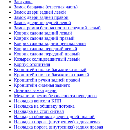
Заглушка
Замок бардачка (ответная часть)
Замок двери задней левой
Замок двери задней правой
Замок двери передней левой
Замок ремня безопасности передний левый
Коврик салона задний левый
Коврик салона задний правый
Коврик салона задний центральный
Коврик салона передний левый
Коврик салона передний правый
Козырек солнцезащитный левый
Корпус отопителя
Кронштейн полки багажника левый
Кронштейн полки багажника правый
Кронштейн ручки задней правой
Кронштейн сиденья заднего
Личинка замка двери
Механизм ремня безопасности переднего
Накладка консоли КПП
Накладка на обшивку потолка
Накладка на стоп-сигнал
Накладка обшивки двери задней правой
Накладка порога (внутренняя) задняя левая
Накладка порога (внутренняя) задняя правая