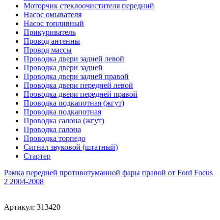
Моторчик стеклоочистителя передний
Насос омывателя
Насос топливный
Прикуриватель
Провод антенны
Провод массы
Проводка двери задней левой
Проводка двери задней
Проводка двери задней правой
Проводка двери передней левой
Проводка двери передней правой
Проводка подкапотная (жгут)
Проводка подкапотная
Проводка салона (жгут)
Проводка салона
Проводка торпедо
Сигнал звуковой (штатный)
Стартер
Рамка передней противотуманной фары правой от Ford Focus
2 2004-2008
Артикул:
313420