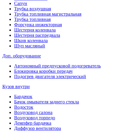
Сапун
Трубка воздушная
Трубка топливная магистральная
Трубка топливная
Форсунка инжекторная
Шестерня коленвала
Шестерня распредвала
Шкив коленвала
Щуп масляный
Доп. оборудование
Автономный предпусковой подогреватель
Блокировка коробки передач
Подогрев двигателя электрический
Кузов внутри
Бардачок
Бачок омывателя заднего стекла
Водосток
Воздуховод салона
Воздуховод торпедо
Демпфер бардачка
Диффузор вентилятора