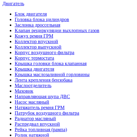
Двигатель
Блок двигателя
Головка блока цилиндров
Заслонка дроссельная
Клапан рециркуляции выхлопных газов
Кожух ремня ГРМ
Коллектор впускной
Коллектор выпускной
Корпус воздушного фильтра
Корпус термостата
Крышка головки блока клапанная
Крышка двигателя
Крышка маслозаливной горловины
Лента крепления бензобака
Маслоотделитель
Маховик
Направляющая щупа ДВС
Насос масляный
Натяжитель ремня ГРМ
Патрубок воздушного фильтра
Радиатор масляный
Распредвал впускной
Рейка топливная (рампа)
Ролик натяжной