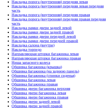
Накладка порога (внутренняя) передняя левая
Накладка порога (внутренняя) передняя левая передняя
часть
Накладка порога (внутренняя) передняя правая
Накладка порога (внутренняя) передняя правая передняя
часть
Накладка рамки двери задней левой
Накладка рамки двери задней правой
Накладка рамки двери передней левой
Накладка рамки двери передней правой
Накладка салона (внутри)
Накладка торпедо
Направляющая шторки багажника левая
Направляющая шторки багажника правая
Ниша запасного колеса
Обшивка багажника (крышка)
Обшивка багажника (на заднюю панель)
Обшивка багажника (спинки сиденья)
Обшивка багажника левая
Обшивка багажника правая
Обшивка двери багажника верхняя
Обшивка двери багажника левая
Обшивка двери багажника правая
Обшивка двери задней левой
Обшивка двери задней правой