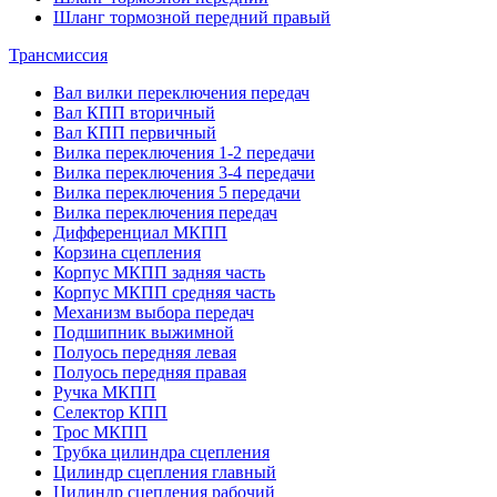
Шланг тормозной передний правый
Трансмиссия
Вал вилки переключения передач
Вал КПП вторичный
Вал КПП первичный
Вилка переключения 1-2 передачи
Вилка переключения 3-4 передачи
Вилка переключения 5 передачи
Вилка переключения передач
Дифференциал МКПП
Корзина сцепления
Корпус МКПП задняя часть
Корпус МКПП средняя часть
Механизм выбора передач
Подшипник выжимной
Полуось передняя левая
Полуось передняя правая
Ручка МКПП
Селектор КПП
Трос МКПП
Трубка цилиндра сцепления
Цилиндр сцепления главный
Цилиндр сцепления рабочий