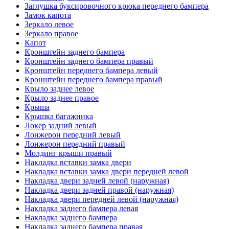
Заглушка буксировочного крюка переднего бампера
Замок капота
Зеркало левое
Зеркало правое
Капот
Кронштейн заднего бампера
Кронштейн заднего бампера правый
Кронштейн переднего бампера левый
Кронштейн переднего бампера правый
Крыло заднее левое
Крыло заднее правое
Крыша
Крышка багажника
Локер задний левый
Лонжерон передний левый
Лонжерон передний правый
Молдинг крыши правый
Накладка вставки замка двери
Накладка вставки замка двери передней левой
Накладка двери задней левой (наружная)
Накладка двери задней правой (наружная)
Накладка двери передней левой (наружная)
Накладка заднего бампера левая
Накладка заднего бампера
Накладка заднего бампера правая