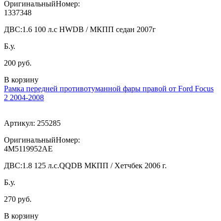
ОригинальныйНомер:
1337348
ДВС:
1.6 100 л.с HWDB / МКПП седан 2007г
Б.у.
200 руб.
В корзину
Рамка передней противотуманной фары правой от Ford Focus
2 2004-2008
Артикул:
255285
ОригинальныйНомер:
4M5119952AE
ДВС:
1.8 125 л.с.QQDB МКПП / Хетчбек 2006 г.
Б.у.
270 руб.
В корзину