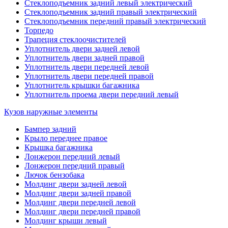
Стеклоподъемник задний левый электрический
Стеклоподъемник задний правый электрический
Стеклоподъемник передний правый электрический
Торпедо
Трапеция стеклоочистителей
Уплотнитель двери задней левой
Уплотнитель двери задней правой
Уплотнитель двери передней левой
Уплотнитель двери передней правой
Уплотнитель крышки багажника
Уплотнитель проема двери передний левый
Кузов наружные элементы
Бампер задний
Крыло переднее правое
Крышка багажника
Лонжерон передний левый
Лонжерон передний правый
Лючок бензобака
Молдинг двери задней левой
Молдинг двери задней правой
Молдинг двери передней левой
Молдинг двери передней правой
Молдинг крыши левый