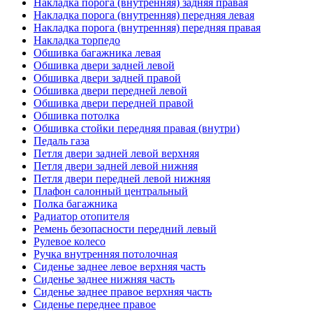
Накладка порога (внутренняя) задняя правая
Накладка порога (внутренняя) передняя левая
Накладка порога (внутренняя) передняя правая
Накладка торпедо
Обшивка багажника левая
Обшивка двери задней левой
Обшивка двери задней правой
Обшивка двери передней левой
Обшивка двери передней правой
Обшивка потолка
Обшивка стойки передняя правая (внутри)
Педаль газа
Петля двери задней левой верхняя
Петля двери задней левой нижняя
Петля двери передней левой нижняя
Плафон салонный центральный
Полка багажника
Радиатор отопителя
Ремень безопасности передний левый
Рулевое колесо
Ручка внутренняя потолочная
Сиденье заднее левое верхняя часть
Сиденье заднее нижняя часть
Сиденье заднее правое верхняя часть
Сиденье переднее правое