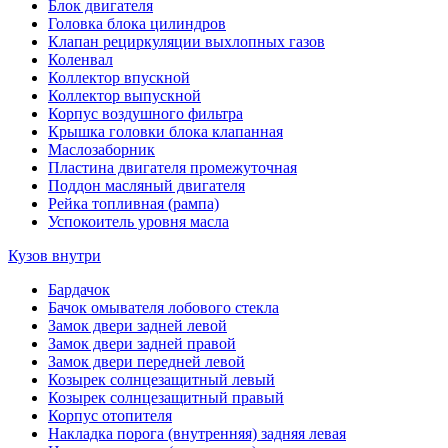
Блок двигателя
Головка блока цилиндров
Клапан рециркуляции выхлопных газов
Коленвал
Коллектор впускной
Коллектор выпускной
Корпус воздушного фильтра
Крышка головки блока клапанная
Маслозаборник
Пластина двигателя промежуточная
Поддон масляный двигателя
Рейка топливная (рампа)
Успокоитель уровня масла
Кузов внутри
Бардачок
Бачок омывателя лобового стекла
Замок двери задней левой
Замок двери задней правой
Замок двери передней левой
Козырек солнцезащитный левый
Козырек солнцезащитный правый
Корпус отопителя
Накладка порога (внутренняя) задняя левая