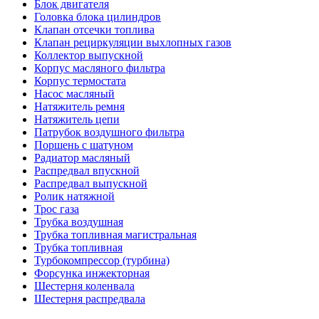
Блок двигателя
Головка блока цилиндров
Клапан отсечки топлива
Клапан рециркуляции выхлопных газов
Коллектор выпускной
Корпус масляного фильтра
Корпус термостата
Насос масляный
Натяжитель ремня
Натяжитель цепи
Патрубок воздушного фильтра
Поршень с шатуном
Радиатор масляный
Распредвал впускной
Распредвал выпускной
Ролик натяжной
Трос газа
Трубка воздушная
Трубка топливная магистральная
Трубка топливная
Турбокомпрессор (турбина)
Форсунка инжекторная
Шестерня коленвала
Шестерня распредвала