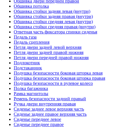
Обшивка двери передней правой
Обшивка потолка
Обшивка стойки задняя левая (внутри)
Обшивка стойки задняя правая (внутри)
Обшивка стойки средняя левая (внутри)
Обшивка стойки средняя правая (внутри)
Ответная часть фиксатора спинки сиденья
Педаль газа
Педаль сцепления
Петля двери задней левой верхняя
Петля двери задней правой нижняя
Петля двери передней правой нижняя
Подлокотник
Подстаканник
Подушка безопасности боковая шторка левая
Подушка безопасности боковая шторка правая
Подушка безопасности в рулевое колесо
Полка багажника
Рамка магнитолы
Ремень безопасности задний правый
Ручка двери внутренняя правая
Сиденье заднее левое верхняя часть
Сиденье заднее правое верхняя часть
Сиденье переднее левое
Сиденье переднее правое