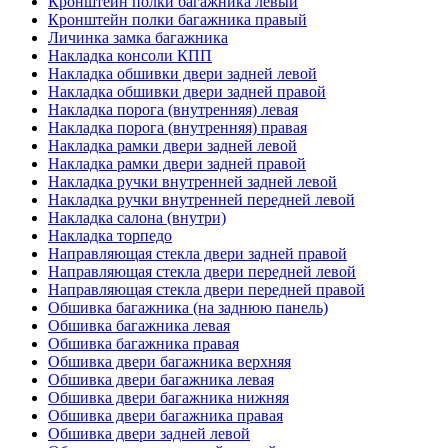
Кронштейн полки багажника левый
Кронштейн полки багажника правый
Личинка замка багажника
Накладка консоли КПП
Накладка обшивки двери задней левой
Накладка обшивки двери задней правой
Накладка порога (внутренняя) левая
Накладка порога (внутренняя) правая
Накладка рамки двери задней левой
Накладка рамки двери задней правой
Накладка ручки внутренней задней левой
Накладка ручки внутренней передней левой
Накладка салона (внутри)
Накладка торпедо
Направляющая стекла двери задней правой
Направляющая стекла двери передней левой
Направляющая стекла двери передней правой
Обшивка багажника (на заднюю панель)
Обшивка багажника левая
Обшивка багажника правая
Обшивка двери багажника верхняя
Обшивка двери багажника левая
Обшивка двери багажника нижняя
Обшивка двери багажника правая
Обшивка двери задней левой