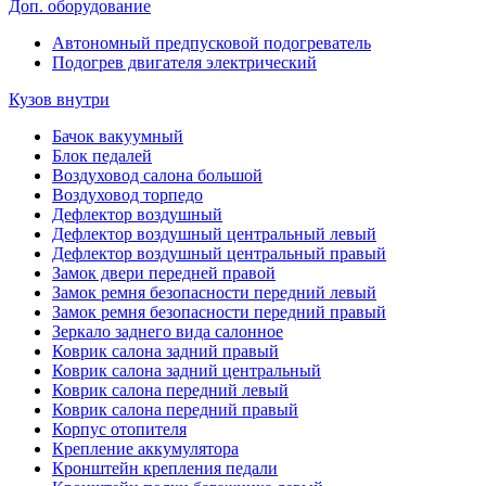
Доп. оборудование
Автономный предпусковой подогреватель
Подогрев двигателя электрический
Кузов внутри
Бачок вакуумный
Блок педалей
Воздуховод салона большой
Воздуховод торпедо
Дефлектор воздушный
Дефлектор воздушный центральный левый
Дефлектор воздушный центральный правый
Замок двери передней правой
Замок ремня безопасности передний левый
Замок ремня безопасности передний правый
Зеркало заднего вида салонное
Коврик салона задний правый
Коврик салона задний центральный
Коврик салона передний левый
Коврик салона передний правый
Корпус отопителя
Крепление аккумулятора
Кронштейн крепления педали