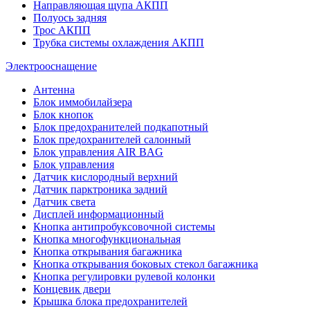
Направляющая щупа АКПП
Полуось задняя
Трос АКПП
Трубка системы охлаждения АКПП
Электрооснащение
Антенна
Блок иммобилайзера
Блок кнопок
Блок предохранителей подкапотный
Блок предохранителей салонный
Блок управления AIR BAG
Блок управления
Датчик кислородный верхний
Датчик парктроника задний
Датчик света
Дисплей информационный
Кнопка антипробуксовочной системы
Кнопка многофункциональная
Кнопка открывания багажника
Кнопка открывания боковых стекол багажника
Кнопка регулировки рулевой колонки
Концевик двери
Крышка блока предохранителей