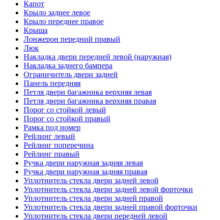
Капот
Крыло заднее левое
Крыло переднее правое
Крыша
Лонжерон передний правый
Люк
Накладка двери передней левой (наружная)
Накладка заднего бампера
Ограничитель двери задней
Панель передняя
Петля двери багажника верхняя левая
Петля двери багажника верхняя правая
Порог со стойкой левый
Порог со стойкой правый
Рамка под номер
Рейлинг левый
Рейлинг поперечина
Рейлинг правый
Ручка двери наружная задняя левая
Ручка двери наружная задняя правая
Уплотнитель стекла двери задней левой
Уплотнитель стекла двери задней левой форточки
Уплотнитель стекла двери задней правой
Уплотнитель стекла двери задней правой форточки
Уплотнитель стекла двери передней левой