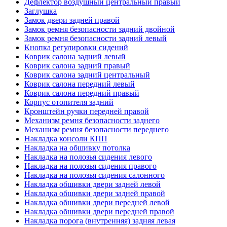
Дефлектор воздушный центральный правый
Заглушка
Замок двери задней правой
Замок ремня безопасности задний двойной
Замок ремня безопасности задний левый
Кнопка регулировки сидений
Коврик салона задний левый
Коврик салона задний правый
Коврик салона задний центральный
Коврик салона передний левый
Коврик салона передний правый
Корпус отопителя задний
Кронштейн ручки передней правой
Механизм ремня безопасности заднего
Механизм ремня безопасности переднего
Накладка консоли КПП
Накладка на обшивку потолка
Накладка на полозья сидения левого
Накладка на полозья сидения правого
Накладка на полозья сидения салонного
Накладка обшивки двери задней левой
Накладка обшивки двери задней правой
Накладка обшивки двери передней левой
Накладка обшивки двери передней правой
Накладка порога (внутренняя) задняя левая