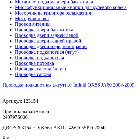
Механизм подъема двери багажника
Многофункциональные кнопки для рулевого колеса
Моторчик вентилятора охлаждения
Моторчик люка
Провод антенны
Проводка двери багажника
Проводка двери задней левой
Проводка двери задней правой
Проводка двери передней правой
Проводка подкапотная (жгут)
Проводка подкапотная
Проводка потолка
Проводка салона (жгут)
Проводка салона
Проводка подкапотная (жгут) от Infiniti QX56 JA60 2004-2009
Артикул:
123154
ОригинальныйНомер:
240797S000
ДВС:
5.6 316л.с. VK56 / АКПП 4WD 5SPD 2004г.
Б.у.