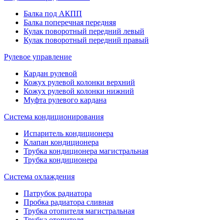
Балка под АКПП
Балка поперечная передняя
Кулак поворотный передний левый
Кулак поворотный передний правый
Рулевое управление
Кардан рулевой
Кожух рулевой колонки верхний
Кожух рулевой колонки нижний
Муфта рулевого кардана
Система кондиционирования
Испаритель кондиционера
Клапан кондиционера
Трубка кондиционера магистральная
Трубка кондиционера
Система охлаждения
Патрубок радиатора
Пробка радиатора сливная
Трубка отопителя магистральная
Трубка отопителя