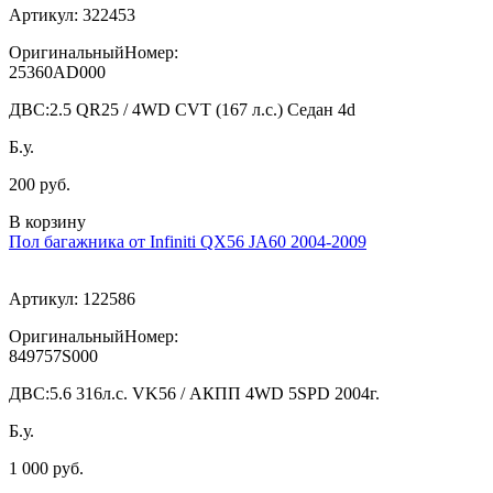
Артикул:
322453
ОригинальныйНомер:
25360AD000
ДВС:
2.5 QR25 / 4WD CVT (167 л.с.) Седан 4d
Б.у.
200 руб.
В корзину
Пол багажника от Infiniti QX56 JA60 2004-2009
Артикул:
122586
ОригинальныйНомер:
849757S000
ДВС:
5.6 316л.с. VK56 / АКПП 4WD 5SPD 2004г.
Б.у.
1 000 руб.