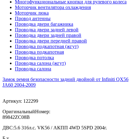
Многофункциональные кнопки для рулевого колеса
Моторчик вентилятора охлаждения
Моторчик люка
Провод антенны
Проводка двери багажника
Проводка двери задней левой
Проводка двери задней правой
Проводка двери передней правой
Проводка подкапотная (жгут)
Проводка подкапотная
Проводка потолка
Проводка салона (жгут)
Проводка салона
Замок ремня безопасности задний двойной от Infiniti QX56
JA60 2004-2009
Артикул:
122299
ОригинальныйНомер:
89842ZC08B
ДВС:
5.6 316л.с. VK56 / АКПП 4WD 5SPD 2004г.
Б.у.