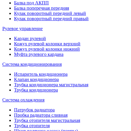
Балка под АКПП
Балка поперечная передняя
Кулак поворотный передний левый
Кулак поворотный передний правый
Рулевое управление
Кардан рулевой
Кожух рулевой колонки верхний
Кожух рулевой колонки нижний
Муфта рулевого кардана
Система кондиционирования
Испаритель кондиционера
Клапан кондиционера
Трубка кондиционера магистральная
Трубка кондиционера
Система охлаждения
Патрубок радиатора
Пробка радиатора сливная
Трубка отопителя магистральная
Трубка отопителя
Шкив водяного насоса (помпы)