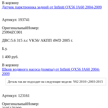
В корзину
Датчик парктроника задний от Infiniti QX56 JA60 2004-2009
Артикул:
193741
ОригинальныйНомер:
25994ZC001
ДВС:
5.6 315 л.с VK56/ АКПП 4WD 2005 г.
Б.у.
1 400 руб.
В корзину
Шкив водяного насоса (помпы) от Infiniti QX56 JA60 2004-
2009
Деталь так же подходит на следующие модели: Y62 2010>,2003-2015
Артикул:
123161
ОригинальныйНомер: