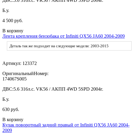
ДВС:
5.6 316л.с. VK56 / АКПП 4WD 5SPD 2004г.
Б.у.
4 500 руб.
В корзину
Лента крепления бензобака от Infiniti QX56 JA60 2004-2009
Деталь так же подходит на следующие модели: 2003-2015
Артикул:
123372
ОригинальныйНомер:
174067S005
ДВС:
5.6 316л.с. VK56 / АКПП 4WD 5SPD 2004г.
Б.у.
630 руб.
В корзину
Кулак поворотный задний правый от Infiniti QX56 JA60 2004-
2009