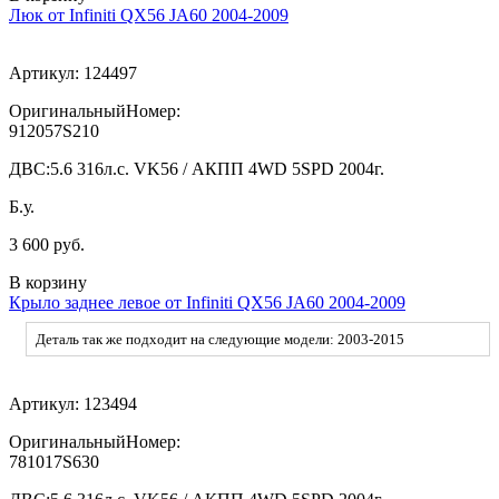
Люк от Infiniti QX56 JA60 2004-2009
Артикул:
124497
ОригинальныйНомер:
912057S210
ДВС:
5.6 316л.с. VK56 / АКПП 4WD 5SPD 2004г.
Б.у.
3 600 руб.
В корзину
Крыло заднее левое от Infiniti QX56 JA60 2004-2009
Деталь так же подходит на следующие модели: 2003-2015
Артикул:
123494
ОригинальныйНомер:
781017S630