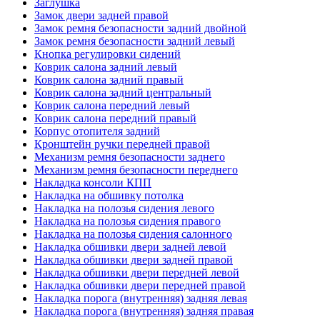
Заглушка
Замок двери задней правой
Замок ремня безопасности задний двойной
Замок ремня безопасности задний левый
Кнопка регулировки сидений
Коврик салона задний левый
Коврик салона задний правый
Коврик салона задний центральный
Коврик салона передний левый
Коврик салона передний правый
Корпус отопителя задний
Кронштейн ручки передней правой
Механизм ремня безопасности заднего
Механизм ремня безопасности переднего
Накладка консоли КПП
Накладка на обшивку потолка
Накладка на полозья сидения левого
Накладка на полозья сидения правого
Накладка на полозья сидения салонного
Накладка обшивки двери задней левой
Накладка обшивки двери задней правой
Накладка обшивки двери передней левой
Накладка обшивки двери передней правой
Накладка порога (внутренняя) задняя левая
Накладка порога (внутренняя) задняя правая