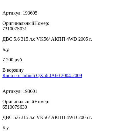
Артикул:
193605
ОригинальныйНомер:
731007S031
ДВС:
5.6 315 л.с VK56/ АКПП 4WD 2005 г.
Б.у.
7 200 руб.
В корзину
Капот от Infiniti QX56 JA60 2004-2009
Артикул:
193601
ОригинальныйНомер:
651007S630
ДВС:
5.6 315 л.с VK56/ АКПП 4WD 2005 г.
Б.у.