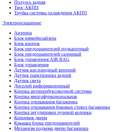
Полуось задняя
Трос АКПП
Трубка системы охлаждения АКПП
Электрооснащение
Антенна
Блок иммобилайзера
Блок кнопок
Блок предохранителей подкапотный
Блок предохранителей салонный
Блок управления AIR BAG
Блок управления
Датчик кислородный верхний
Датчик парктроника задний
Датчик света
Дисплей информационный
Кнопка антипробуксовочной системы
Кнопка многофункциональная
Кнопка открывания багажника
Кнопка открывания боковых стекол багажника
Кнопка регулировки рулевой колонки
Концевик двери
Крышка блока предохранителей
Механизм подъема двери багажника