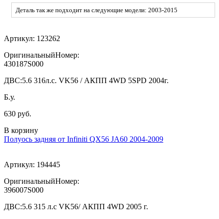
Деталь так же подходит на следующие модели: 2003-2015
Артикул:
123262
ОригинальныйНомер:
430187S000
ДВС:
5.6 316л.с. VK56 / АКПП 4WD 5SPD 2004г.
Б.у.
630 руб.
В корзину
Полуось задняя от Infiniti QX56 JA60 2004-2009
Артикул:
194445
ОригинальныйНомер:
396007S000
ДВС:
5.6 315 л.с VK56/ АКПП 4WD 2005 г.