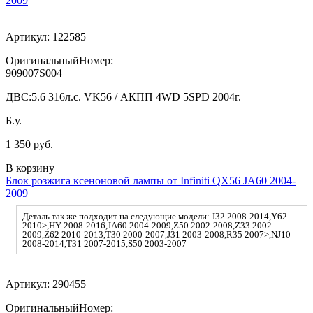
2009
Артикул:
122585
ОригинальныйНомер:
909007S004
ДВС:
5.6 316л.с. VK56 / АКПП 4WD 5SPD 2004г.
Б.у.
1 350 руб.
В корзину
Блок розжига ксеноновой лампы от Infiniti QX56 JA60 2004-
2009
Деталь так же подходит на следующие модели: J32 2008-2014,Y62
2010>,HY 2008-2016,JA60 2004-2009,Z50 2002-2008,Z33 2002-
2009,Z62 2010-2013,T30 2000-2007,J31 2003-2008,R35 2007>,NJ10
2008-2014,T31 2007-2015,S50 2003-2007
Артикул:
290455
ОригинальныйНомер: