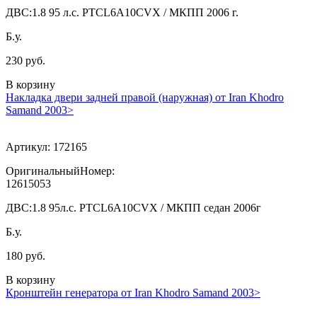
ДВС:
1.8 95 л.с. PTCL6A10CVX / МКПП 2006 г.
Б.у.
230 руб.
В корзину
Накладка двери задней правой (наружная) от Iran Khodro
Samand 2003>
Артикул:
172165
ОригинальныйНомер:
12615053
ДВС:
1.8 95л.с. PTCL6A10CVX / МКПП седан 2006г
Б.у.
180 руб.
В корзину
Кронштейн генератора от Iran Khodro Samand 2003>