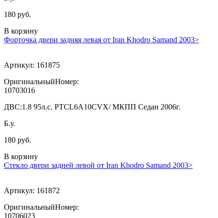
180 руб.
В корзину
Форточка двери задняя левая от Iran Khodro Samand 2003>
Артикул:
161875
ОригинальныйНомер:
10703016
ДВС:
1.8 95л.с. PTCL6A10CVX/ МКПП Седан 2006г.
Б.у.
180 руб.
В корзину
Стекло двери задней левой от Iran Khodro Samand 2003>
Артикул:
161872
ОригинальныйНомер:
10706023