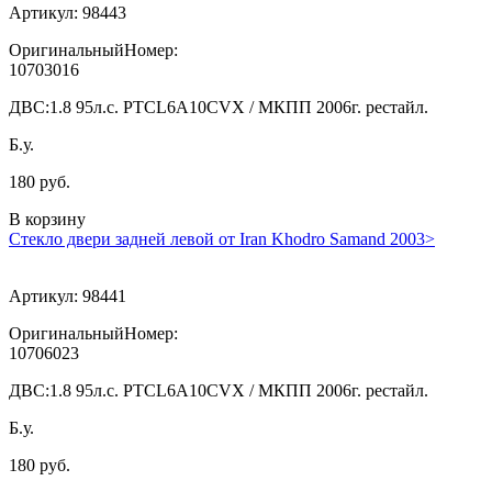
Артикул:
98443
ОригинальныйНомер:
10703016
ДВС:
1.8 95л.с. PTCL6A10CVX / МКПП 2006г. рестайл.
Б.у.
180 руб.
В корзину
Стекло двери задней левой от Iran Khodro Samand 2003>
Артикул:
98441
ОригинальныйНомер:
10706023
ДВС:
1.8 95л.с. PTCL6A10CVX / МКПП 2006г. рестайл.
Б.у.
180 руб.