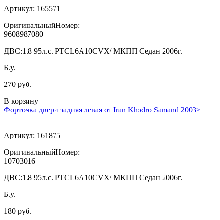
Артикул:
165571
ОригинальныйНомер:
9608987080
ДВС:
1.8 95л.с. PTCL6A10CVX/ МКПП Седан 2006г.
Б.у.
270 руб.
В корзину
Форточка двери задняя левая от Iran Khodro Samand 2003>
Артикул:
161875
ОригинальныйНомер:
10703016
ДВС:
1.8 95л.с. PTCL6A10CVX/ МКПП Седан 2006г.
Б.у.
180 руб.