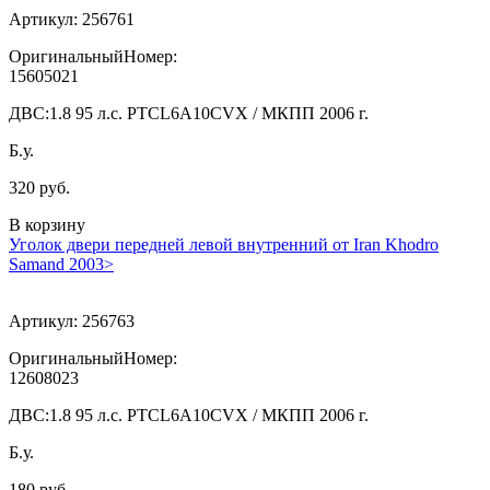
Артикул:
256761
ОригинальныйНомер:
15605021
ДВС:
1.8 95 л.с. PTCL6A10CVX / МКПП 2006 г.
Б.у.
320 руб.
В корзину
Уголок двери передней левой внутренний от Iran Khodro
Samand 2003>
Артикул:
256763
ОригинальныйНомер:
12608023
ДВС:
1.8 95 л.с. PTCL6A10CVX / МКПП 2006 г.
Б.у.
180 руб.