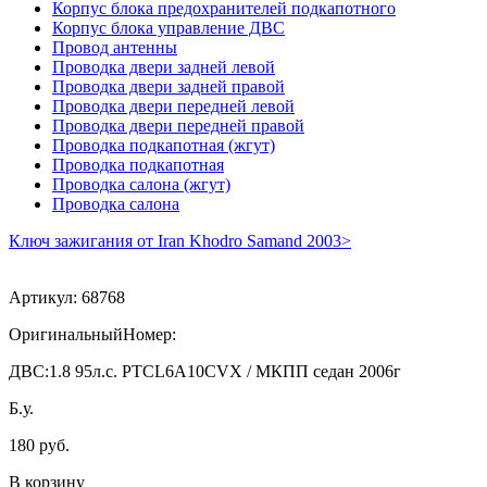
Корпус блока предохранителей подкапотного
Корпус блока управление ДВС
Провод антенны
Проводка двери задней левой
Проводка двери задней правой
Проводка двери передней левой
Проводка двери передней правой
Проводка подкапотная (жгут)
Проводка подкапотная
Проводка салона (жгут)
Проводка салона
Ключ зажигания от Iran Khodro Samand 2003>
Артикул:
68768
ОригинальныйНомер:
ДВС:
1.8 95л.с. PTCL6A10CVX / МКПП седан 2006г
Б.у.
180 руб.
В корзину