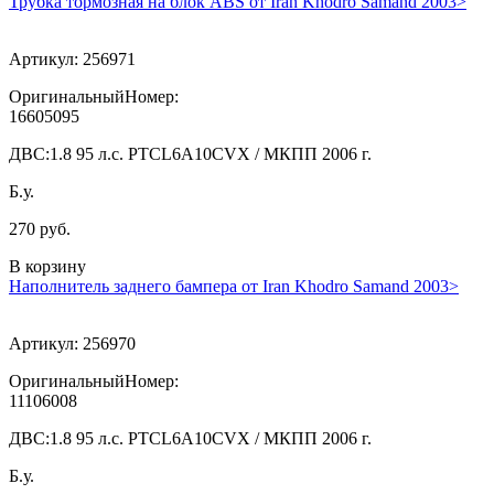
Трубка тормозная на блок ABS от Iran Khodro Samand 2003>
Артикул:
256971
ОригинальныйНомер:
16605095
ДВС:
1.8 95 л.с. PTCL6A10CVX / МКПП 2006 г.
Б.у.
270 руб.
В корзину
Наполнитель заднего бампера от Iran Khodro Samand 2003>
Артикул:
256970
ОригинальныйНомер:
11106008
ДВС:
1.8 95 л.с. PTCL6A10CVX / МКПП 2006 г.
Б.у.