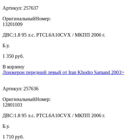
Артикул:
257637
ОригинальныйНомер:
13201009
ДВС:
1.8 95 л.с. PTCL6A10CVX / МКПП 2006 г.
Б.у.
1 350 руб.
В корзину
Лонжерон передний левый от Iran Khodro Samand 2003>
Артикул:
257636
ОригинальныйНомер:
12801103
ДВС:
1.8 95 л.с. PTCL6A10CVX / МКПП 2006 г.
Б.у.
1 710 руб.