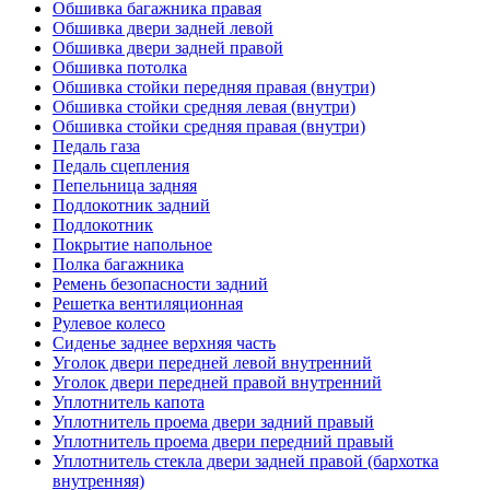
Обшивка багажника правая
Обшивка двери задней левой
Обшивка двери задней правой
Обшивка потолка
Обшивка стойки передняя правая (внутри)
Обшивка стойки средняя левая (внутри)
Обшивка стойки средняя правая (внутри)
Педаль газа
Педаль сцепления
Пепельница задняя
Подлокотник задний
Подлокотник
Покрытие напольное
Полка багажника
Ремень безопасности задний
Решетка вентиляционная
Рулевое колесо
Сиденье заднее верхняя часть
Уголок двери передней левой внутренний
Уголок двери передней правой внутренний
Уплотнитель капота
Уплотнитель проема двери задний правый
Уплотнитель проема двери передний правый
Уплотнитель стекла двери задней правой (бархотка
внутренняя)