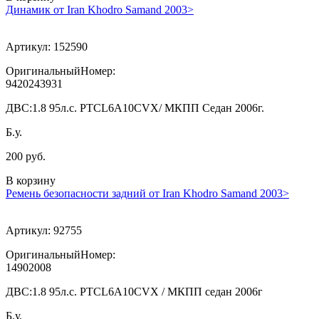
Динамик от Iran Khodro Samand 2003>
Артикул:
152590
ОригинальныйНомер:
9420243931
ДВС:
1.8 95л.с. PTCL6A10CVX/ МКПП Седан 2006г.
Б.у.
200 руб.
В корзину
Ремень безопасности задний от Iran Khodro Samand 2003>
Артикул:
92755
ОригинальныйНомер:
14902008
ДВС:
1.8 95л.с. PTCL6A10CVX / МКПП седан 2006г
Б.у.