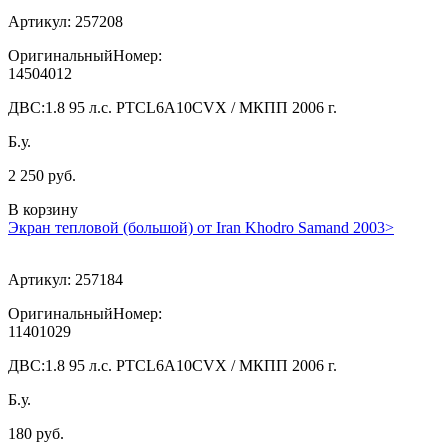
Артикул:
257208
ОригинальныйНомер:
14504012
ДВС:
1.8 95 л.с. PTCL6A10CVX / МКПП 2006 г.
Б.у.
2 250 руб.
В корзину
Экран тепловой (большой) от Iran Khodro Samand 2003>
Артикул:
257184
ОригинальныйНомер:
11401029
ДВС:
1.8 95 л.с. PTCL6A10CVX / МКПП 2006 г.
Б.у.
180 руб.