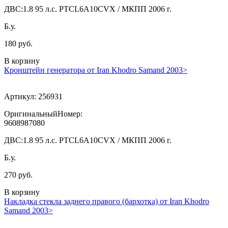
ДВС:
1.8 95 л.с. PTCL6A10CVX / МКПП 2006 г.
Б.у.
180 руб.
В корзину
Кронштейн генератора от Iran Khodro Samand 2003>
Артикул:
256931
ОригинальныйНомер:
9608987080
ДВС:
1.8 95 л.с. PTCL6A10CVX / МКПП 2006 г.
Б.у.
270 руб.
В корзину
Накладка стекла заднего правого (бархотка) от Iran Khodro
Samand 2003>