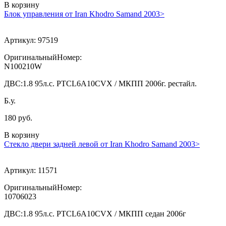
В корзину
Блок управления от Iran Khodro Samand 2003>
Артикул:
97519
ОригинальныйНомер:
N100210W
ДВС:
1.8 95л.с. PTCL6A10CVX / МКПП 2006г. рестайл.
Б.у.
180 руб.
В корзину
Стекло двери задней левой от Iran Khodro Samand 2003>
Артикул:
11571
ОригинальныйНомер:
10706023
ДВС:
1.8 95л.с. PTCL6A10CVX / МКПП седан 2006г