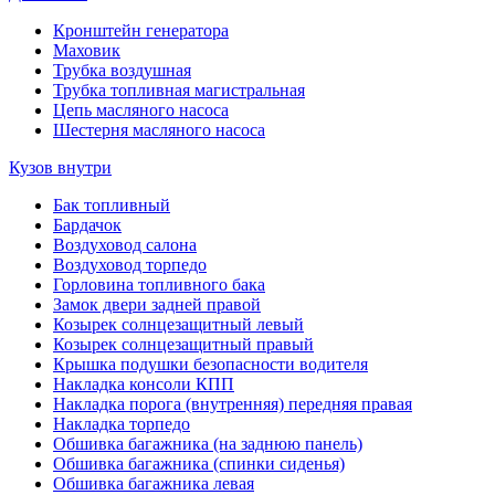
Кронштейн генератора
Маховик
Трубка воздушная
Трубка топливная магистральная
Цепь масляного насоса
Шестерня масляного насоса
Кузов внутри
Бак топливный
Бардачок
Воздуховод салона
Воздуховод торпедо
Горловина топливного бака
Замок двери задней правой
Козырек солнцезащитный левый
Козырек солнцезащитный правый
Крышка подушки безопасности водителя
Накладка консоли КПП
Накладка порога (внутренняя) передняя правая
Накладка торпедо
Обшивка багажника (на заднюю панель)
Обшивка багажника (спинки сиденья)
Обшивка багажника левая