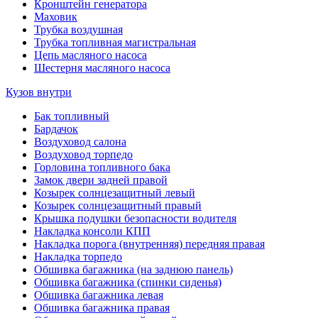
Кронштейн генератора
Маховик
Трубка воздушная
Трубка топливная магистральная
Цепь масляного насоса
Шестерня масляного насоса
Кузов внутри
Бак топливный
Бардачок
Воздуховод салона
Воздуховод торпедо
Горловина топливного бака
Замок двери задней правой
Козырек солнцезащитный левый
Козырек солнцезащитный правый
Крышка подушки безопасности водителя
Накладка консоли КПП
Накладка порога (внутренняя) передняя правая
Накладка торпедо
Обшивка багажника (на заднюю панель)
Обшивка багажника (спинки сиденья)
Обшивка багажника левая
Обшивка багажника правая