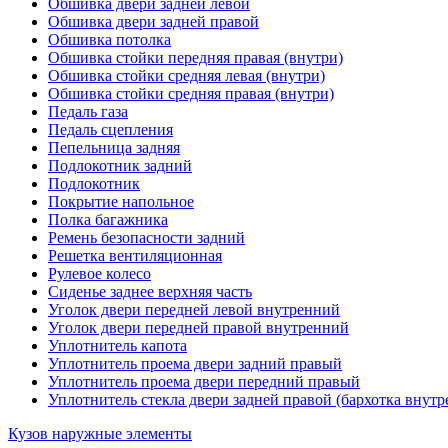
Обшивка двери задней левой
Обшивка двери задней правой
Обшивка потолка
Обшивка стойки передняя правая (внутри)
Обшивка стойки средняя левая (внутри)
Обшивка стойки средняя правая (внутри)
Педаль газа
Педаль сцепления
Пепельница задняя
Подлокотник задний
Подлокотник
Покрытие напольное
Полка багажника
Ремень безопасности задний
Решетка вентиляционная
Рулевое колесо
Сиденье заднее верхняя часть
Уголок двери передней левой внутренний
Уголок двери передней правой внутренний
Уплотнитель капота
Уплотнитель проема двери задний правый
Уплотнитель проема двери передний правый
Уплотнитель стекла двери задней правой (бархотка внутр
Кузов наружные элементы