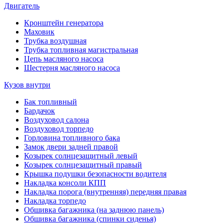
Двигатель
Кронштейн генератора
Маховик
Трубка воздушная
Трубка топливная магистральная
Цепь масляного насоса
Шестерня масляного насоса
Кузов внутри
Бак топливный
Бардачок
Воздуховод салона
Воздуховод торпедо
Горловина топливного бака
Замок двери задней правой
Козырек солнцезащитный левый
Козырек солнцезащитный правый
Крышка подушки безопасности водителя
Накладка консоли КПП
Накладка порога (внутренняя) передняя правая
Накладка торпедо
Обшивка багажника (на заднюю панель)
Обшивка багажника (спинки сиденья)