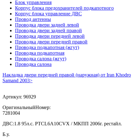
Блок управления
Корпус блока предохранителей подкапотного
Корпус блока управление ДВС
Провод антенны
Проводка двери задней левой
Проводка двери задней правой
Проводка двери передней левой
Проводка двери передней правой
Проводка подкапотная (жгут)
Проводка подкапотная
Проводка салона (жгут)
Проводка салона
Накладка двери передней правой (наружная) от Iran Khodro
Samand 2003>
Артикул:
96929
ОригинальныйНомер:
7281004
ДВС:
1.8 95л.с. PTCL6A10CVX / МКПП 2006г. рестайл.
Б.у.