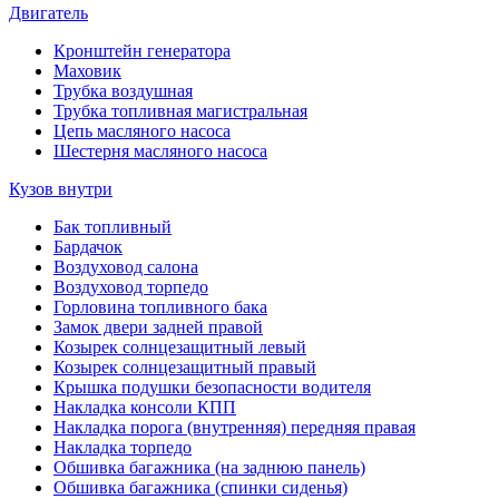
Двигатель
Кронштейн генератора
Маховик
Трубка воздушная
Трубка топливная магистральная
Цепь масляного насоса
Шестерня масляного насоса
Кузов внутри
Бак топливный
Бардачок
Воздуховод салона
Воздуховод торпедо
Горловина топливного бака
Замок двери задней правой
Козырек солнцезащитный левый
Козырек солнцезащитный правый
Крышка подушки безопасности водителя
Накладка консоли КПП
Накладка порога (внутренняя) передняя правая
Накладка торпедо
Обшивка багажника (на заднюю панель)
Обшивка багажника (спинки сиденья)