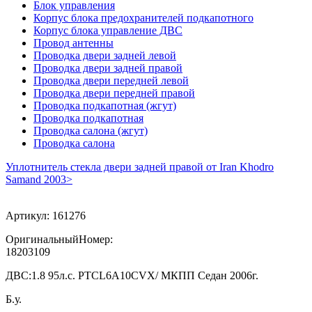
Блок управления
Корпус блока предохранителей подкапотного
Корпус блока управление ДВС
Провод антенны
Проводка двери задней левой
Проводка двери задней правой
Проводка двери передней левой
Проводка двери передней правой
Проводка подкапотная (жгут)
Проводка подкапотная
Проводка салона (жгут)
Проводка салона
Уплотнитель стекла двери задней правой от Iran Khodro
Samand 2003>
Артикул:
161276
ОригинальныйНомер:
18203109
ДВС:
1.8 95л.с. PTCL6A10CVX/ МКПП Седан 2006г.
Б.у.