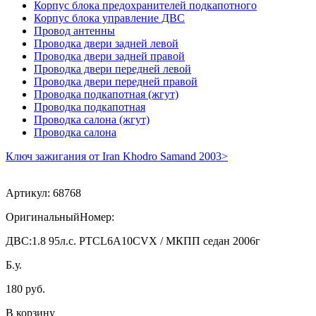
Корпус блока предохранителей подкапотного
Корпус блока управление ДВС
Провод антенны
Проводка двери задней левой
Проводка двери задней правой
Проводка двери передней левой
Проводка двери передней правой
Проводка подкапотная (жгут)
Проводка подкапотная
Проводка салона (жгут)
Проводка салона
Ключ зажигания от Iran Khodro Samand 2003>
Артикул:
68768
ОригинальныйНомер:
ДВС:
1.8 95л.с. PTCL6A10CVX / МКПП седан 2006г
Б.у.
180 руб.
В корзину