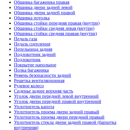
Обшивка багажника правая
Обшивка двери задней левой
Обшивка двери задней правой
Обшивка потолка
Обшивка стойки передняя правая (внутри)
Обшивка стойки средняя левая (внутри)
Обшивка стойки средняя правая (внутри)
Педаль газа
Педаль сцепления
Пепельница задняя
Подлокотник задний
Подлокотник
Покрытие напольное
Полка багажника
Ремень безопасности задний
Решетка вентиляционная
Рулевое колесо
Сиденье заднее верхняя часть
Уголок двери передней левой внутренний
Уголок двери передней правой внутренний
Уплотнитель капота
Уплотнитель проема двери задний правый
Уплотнитель проема двери передний правый
Уплотнитель стекла двери задней правой (бархотка
внутренняя)