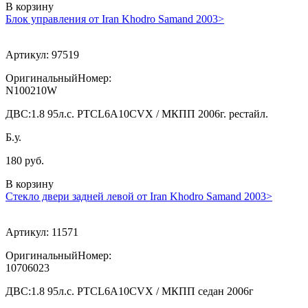
В корзину
Блок управления от Iran Khodro Samand 2003>
Артикул:
97519
ОригинальныйНомер:
N100210W
ДВС:
1.8 95л.с. PTCL6A10CVX / МКПП 2006г. рестайл.
Б.у.
180 руб.
В корзину
Стекло двери задней левой от Iran Khodro Samand 2003>
Артикул:
11571
ОригинальныйНомер:
10706023
ДВС:
1.8 95л.с. PTCL6A10CVX / МКПП седан 2006г