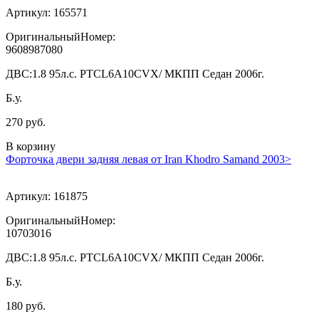
Артикул:
165571
ОригинальныйНомер:
9608987080
ДВС:
1.8 95л.с. PTCL6A10CVX/ МКПП Седан 2006г.
Б.у.
270 руб.
В корзину
Форточка двери задняя левая от Iran Khodro Samand 2003>
Артикул:
161875
ОригинальныйНомер:
10703016
ДВС:
1.8 95л.с. PTCL6A10CVX/ МКПП Седан 2006г.
Б.у.
180 руб.