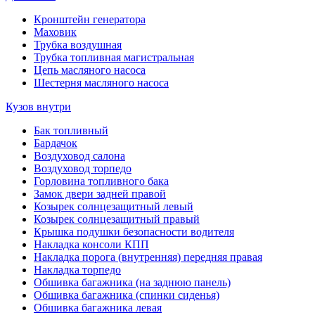
Кронштейн генератора
Маховик
Трубка воздушная
Трубка топливная магистральная
Цепь масляного насоса
Шестерня масляного насоса
Кузов внутри
Бак топливный
Бардачок
Воздуховод салона
Воздуховод торпедо
Горловина топливного бака
Замок двери задней правой
Козырек солнцезащитный левый
Козырек солнцезащитный правый
Крышка подушки безопасности водителя
Накладка консоли КПП
Накладка порога (внутренняя) передняя правая
Накладка торпедо
Обшивка багажника (на заднюю панель)
Обшивка багажника (спинки сиденья)
Обшивка багажника левая