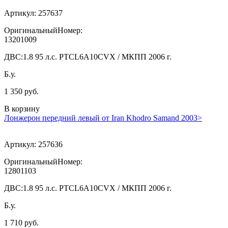
Артикул:
257637
ОригинальныйНомер:
13201009
ДВС:
1.8 95 л.с. PTCL6A10CVX / МКПП 2006 г.
Б.у.
1 350 руб.
В корзину
Лонжерон передний левый от Iran Khodro Samand 2003>
Артикул:
257636
ОригинальныйНомер:
12801103
ДВС:
1.8 95 л.с. PTCL6A10CVX / МКПП 2006 г.
Б.у.
1 710 руб.