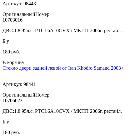
Артикул:
98443
ОригинальныйНомер:
10703016
ДВС:
1.8 95л.с. PTCL6A10CVX / МКПП 2006г. рестайл.
Б.у.
180 руб.
В корзину
Стекло двери задней левой от Iran Khodro Samand 2003>
Артикул:
98441
ОригинальныйНомер:
10706023
ДВС:
1.8 95л.с. PTCL6A10CVX / МКПП 2006г. рестайл.
Б.у.
180 руб.