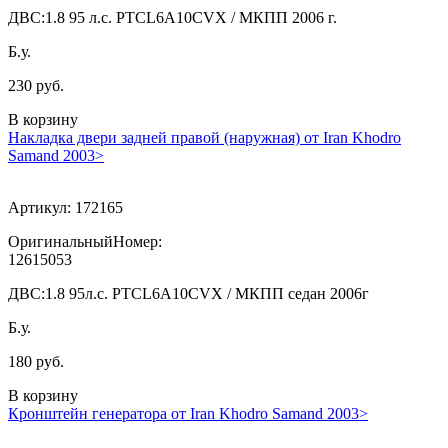
ДВС:
1.8 95 л.с. PTCL6A10CVX / МКПП 2006 г.
Б.у.
230 руб.
В корзину
Накладка двери задней правой (наружная) от Iran Khodro
Samand 2003>
Артикул:
172165
ОригинальныйНомер:
12615053
ДВС:
1.8 95л.с. PTCL6A10CVX / МКПП седан 2006г
Б.у.
180 руб.
В корзину
Кронштейн генератора от Iran Khodro Samand 2003>