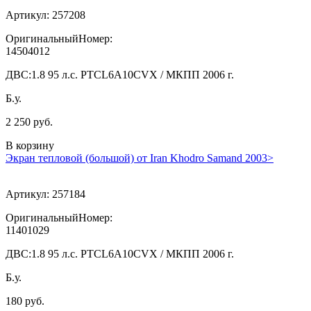
Артикул:
257208
ОригинальныйНомер:
14504012
ДВС:
1.8 95 л.с. PTCL6A10CVX / МКПП 2006 г.
Б.у.
2 250 руб.
В корзину
Экран тепловой (большой) от Iran Khodro Samand 2003>
Артикул:
257184
ОригинальныйНомер:
11401029
ДВС:
1.8 95 л.с. PTCL6A10CVX / МКПП 2006 г.
Б.у.
180 руб.