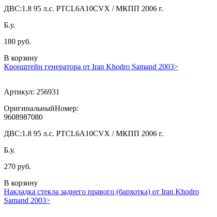
ДВС:
1.8 95 л.с. PTCL6A10CVX / МКПП 2006 г.
Б.у.
180 руб.
В корзину
Кронштейн генератора от Iran Khodro Samand 2003>
Артикул:
256931
ОригинальныйНомер:
9608987080
ДВС:
1.8 95 л.с. PTCL6A10CVX / МКПП 2006 г.
Б.у.
270 руб.
В корзину
Накладка стекла заднего правого (бархотка) от Iran Khodro
Samand 2003>