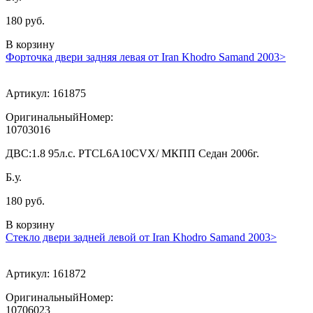
180 руб.
В корзину
Форточка двери задняя левая от Iran Khodro Samand 2003>
Артикул:
161875
ОригинальныйНомер:
10703016
ДВС:
1.8 95л.с. PTCL6A10CVX/ МКПП Седан 2006г.
Б.у.
180 руб.
В корзину
Стекло двери задней левой от Iran Khodro Samand 2003>
Артикул:
161872
ОригинальныйНомер:
10706023