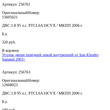
Артикул:
256761
ОригинальныйНомер:
15605021
ДВС:
1.8 95 л.с. PTCL6A10CVX / МКПП 2006 г.
Б.у.
320 руб.
В корзину
Уголок двери передней левой внутренний от Iran Khodro
Samand 2003>
Артикул:
256763
ОригинальныйНомер:
12608023
ДВС:
1.8 95 л.с. PTCL6A10CVX / МКПП 2006 г.
Б.у.
180 руб.