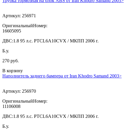
Трубка тормозная на блок ABS от Iran Khodro Samand 2003>
Артикул:
256971
ОригинальныйНомер:
16605095
ДВС:
1.8 95 л.с. PTCL6A10CVX / МКПП 2006 г.
Б.у.
270 руб.
В корзину
Наполнитель заднего бампера от Iran Khodro Samand 2003>
Артикул:
256970
ОригинальныйНомер:
11106008
ДВС:
1.8 95 л.с. PTCL6A10CVX / МКПП 2006 г.
Б.у.