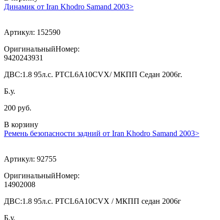
Динамик от Iran Khodro Samand 2003>
Артикул:
152590
ОригинальныйНомер:
9420243931
ДВС:
1.8 95л.с. PTCL6A10CVX/ МКПП Седан 2006г.
Б.у.
200 руб.
В корзину
Ремень безопасности задний от Iran Khodro Samand 2003>
Артикул:
92755
ОригинальныйНомер:
14902008
ДВС:
1.8 95л.с. PTCL6A10CVX / МКПП седан 2006г
Б.у.