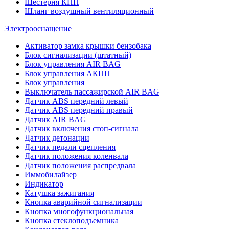
Шестерня КПП
Шланг воздушный вентиляционный
Электрооснащение
Активатор замка крышки бензобака
Блок сигнализации (штатный)
Блок управления AIR BAG
Блок управления АКПП
Блок управления
Выключатель пассажирской AIR BAG
Датчик ABS передний левый
Датчик ABS передний правый
Датчик AIR BAG
Датчик включения стоп-сигнала
Датчик детонации
Датчик педали сцепления
Датчик положения коленвала
Датчик положения распредвала
Иммобилайзер
Индикатор
Катушка зажигания
Кнопка аварийной сигнализации
Кнопка многофункциональная
Кнопка стеклоподъемника