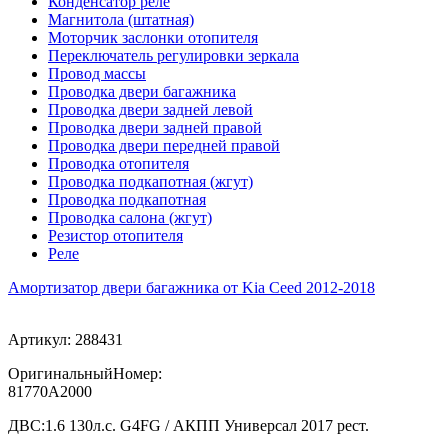
Конденсатор реле
Магнитола (штатная)
Моторчик заслонки отопителя
Переключатель регулировки зеркала
Провод массы
Проводка двери багажника
Проводка двери задней левой
Проводка двери задней правой
Проводка двери передней правой
Проводка отопителя
Проводка подкапотная (жгут)
Проводка подкапотная
Проводка салона (жгут)
Резистор отопителя
Реле
Амортизатор двери багажника от Kia Ceed 2012-2018
Артикул:
288431
ОригинальныйНомер:
81770A2000
ДВС:
1.6 130л.с. G4FG / АКПП Универсал 2017 рест.