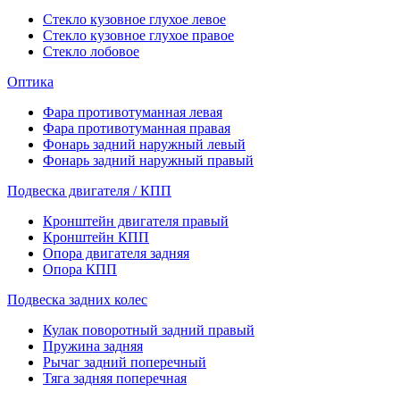
Стекло кузовное глухое левое
Стекло кузовное глухое правое
Стекло лобовое
Оптика
Фара противотуманная левая
Фара противотуманная правая
Фонарь задний наружный левый
Фонарь задний наружный правый
Подвеска двигателя / КПП
Кронштейн двигателя правый
Кронштейн КПП
Опора двигателя задняя
Опора КПП
Подвеска задних колес
Кулак поворотный задний правый
Пружина задняя
Рычаг задний поперечный
Тяга задняя поперечная