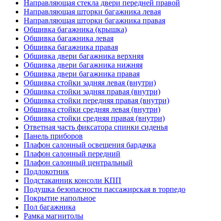
Направляющая стекла двери передней правой
Направляющая шторки багажника левая
Направляющая шторки багажника правая
Обшивка багажника (крышка)
Обшивка багажника левая
Обшивка багажника правая
Обшивка двери багажника верхняя
Обшивка двери багажника нижняя
Обшивка двери багажника правая
Обшивка стойки задняя левая (внутри)
Обшивка стойки задняя правая (внутри)
Обшивка стойки передняя правая (внутри)
Обшивка стойки средняя левая (внутри)
Обшивка стойки средняя правая (внутри)
Ответная часть фиксатора спинки сиденья
Панель приборов
Плафон салонный освещения бардачка
Плафон салонный передний
Плафон салонный центральный
Подлокотник
Подстаканник консоли КПП
Подушка безопасности пассажирская в торпедо
Покрытие напольное
Пол багажника
Рамка магнитолы