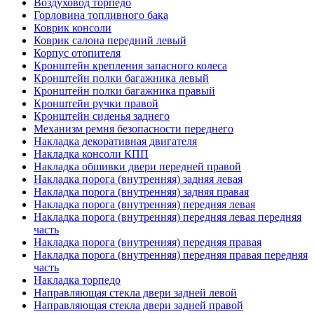
Воздуховод торпедо
Горловина топливного бака
Коврик консоли
Коврик салона передний левый
Корпус отопителя
Кронштейн крепления запасного колеса
Кронштейн полки багажника левый
Кронштейн полки багажника правый
Кронштейн ручки правой
Кронштейн сиденья заднего
Механизм ремня безопасности переднего
Накладка декоративная двигателя
Накладка консоли КПП
Накладка обшивки двери передней правой
Накладка порога (внутренняя) задняя левая
Накладка порога (внутренняя) задняя правая
Накладка порога (внутренняя) передняя левая
Накладка порога (внутренняя) передняя левая передняя
часть
Накладка порога (внутренняя) передняя правая
Накладка порога (внутренняя) передняя правая передняя
часть
Накладка торпедо
Направляющая стекла двери задней левой
Направляющая стекла двери задней правой