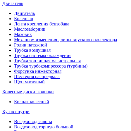
Двигатель
Двигатель
Коленвал
Лента крепления бензобака
Маслозаборник
Маховик
Механизм изменения длины впускного коллектора
Ролик натяжной
Трубка воздушная
Трубка системы охлаждения
Трубка топливная магистральная
Трубка турбокомпрессора (турбины)
Форсунка инжекторная
Шестерня распредвала
Щуп масляный
Колесные диски, колпаки
Колпак колесный
Кузов внутри
Воздуховод салона
Воздуховод торпедо большой