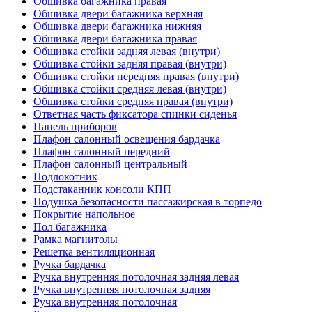
Обшивка багажника правая
Обшивка двери багажника верхняя
Обшивка двери багажника нижняя
Обшивка двери багажника правая
Обшивка стойки задняя левая (внутри)
Обшивка стойки задняя правая (внутри)
Обшивка стойки передняя правая (внутри)
Обшивка стойки средняя левая (внутри)
Обшивка стойки средняя правая (внутри)
Ответная часть фиксатора спинки сиденья
Панель приборов
Плафон салонный освещения бардачка
Плафон салонный передний
Плафон салонный центральный
Подлокотник
Подстаканник консоли КПП
Подушка безопасности пассажирская в торпедо
Покрытие напольное
Пол багажника
Рамка магнитолы
Решетка вентиляционная
Ручка бардачка
Ручка внутренняя потолочная задняя левая
Ручка внутренняя потолочная задняя
Ручка внутренняя потолочная