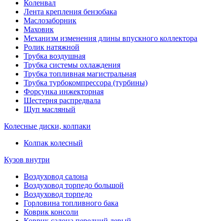
Коленвал
Лента крепления бензобака
Маслозаборник
Маховик
Механизм изменения длины впускного коллектора
Ролик натяжной
Трубка воздушная
Трубка системы охлаждения
Трубка топливная магистральная
Трубка турбокомпрессора (турбины)
Форсунка инжекторная
Шестерня распредвала
Щуп масляный
Колесные диски, колпаки
Колпак колесный
Кузов внутри
Воздуховод салона
Воздуховод торпедо большой
Воздуховод торпедо
Горловина топливного бака
Коврик консоли
Коврик салона передний левый