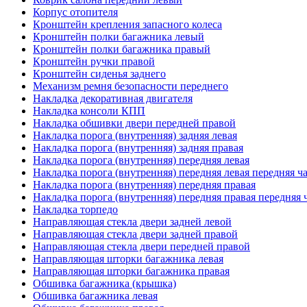
Корпус отопителя
Кронштейн крепления запасного колеса
Кронштейн полки багажника левый
Кронштейн полки багажника правый
Кронштейн ручки правой
Кронштейн сиденья заднего
Механизм ремня безопасности переднего
Накладка декоративная двигателя
Накладка консоли КПП
Накладка обшивки двери передней правой
Накладка порога (внутренняя) задняя левая
Накладка порога (внутренняя) задняя правая
Накладка порога (внутренняя) передняя левая
Накладка порога (внутренняя) передняя левая передняя ч
Накладка порога (внутренняя) передняя правая
Накладка порога (внутренняя) передняя правая передняя 
Накладка торпедо
Направляющая стекла двери задней левой
Направляющая стекла двери задней правой
Направляющая стекла двери передней правой
Направляющая шторки багажника левая
Направляющая шторки багажника правая
Обшивка багажника (крышка)
Обшивка багажника левая