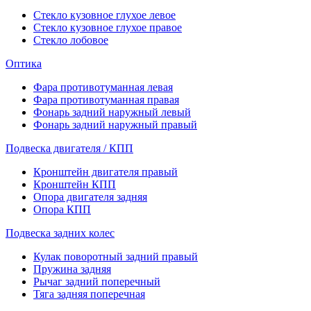
Стекло кузовное глухое левое
Стекло кузовное глухое правое
Стекло лобовое
Оптика
Фара противотуманная левая
Фара противотуманная правая
Фонарь задний наружный левый
Фонарь задний наружный правый
Подвеска двигателя / КПП
Кронштейн двигателя правый
Кронштейн КПП
Опора двигателя задняя
Опора КПП
Подвеска задних колес
Кулак поворотный задний правый
Пружина задняя
Рычаг задний поперечный
Тяга задняя поперечная