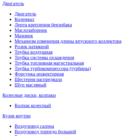
Двигатель
Двигатель
Коленвал
Лента крепления бензобака
Маслозаборник
Маховик
Механизм изменения длины впускного коллектора
Ролик натяжной
Трубка воздушная
Трубка системы охлаждения
Трубка топливная магистральная
Трубка турбокомпрессора (турбины)
Форсунка инжекторная
Шестерня распредвала
Щуп масляный
Колесные диски, колпаки
Колпак колесный
Кузов внутри
Воздуховод салона
Воздуховод торпедо большой