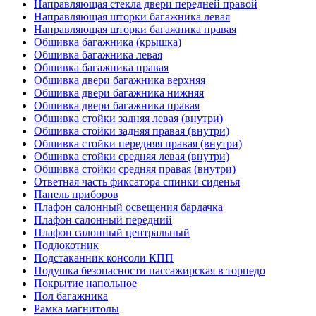
Направляющая стекла двери передней правой
Направляющая шторки багажника левая
Направляющая шторки багажника правая
Обшивка багажника (крышка)
Обшивка багажника левая
Обшивка багажника правая
Обшивка двери багажника верхняя
Обшивка двери багажника нижняя
Обшивка двери багажника правая
Обшивка стойки задняя левая (внутри)
Обшивка стойки задняя правая (внутри)
Обшивка стойки передняя правая (внутри)
Обшивка стойки средняя левая (внутри)
Обшивка стойки средняя правая (внутри)
Ответная часть фиксатора спинки сиденья
Панель приборов
Плафон салонный освещения бардачка
Плафон салонный передний
Плафон салонный центральный
Подлокотник
Подстаканник консоли КПП
Подушка безопасности пассажирская в торпедо
Покрытие напольное
Пол багажника
Рамка магнитолы