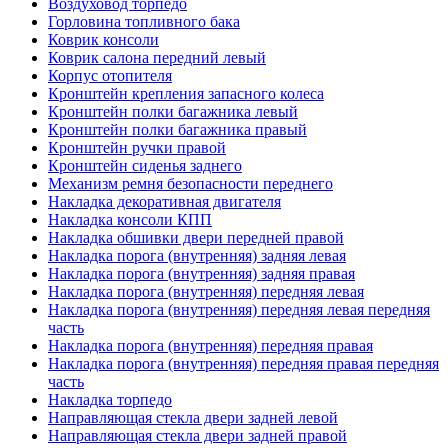
Воздуховод торпедо
Горловина топливного бака
Коврик консоли
Коврик салона передний левый
Корпус отопителя
Кронштейн крепления запасного колеса
Кронштейн полки багажника левый
Кронштейн полки багажника правый
Кронштейн ручки правой
Кронштейн сиденья заднего
Механизм ремня безопасности переднего
Накладка декоративная двигателя
Накладка консоли КПП
Накладка обшивки двери передней правой
Накладка порога (внутренняя) задняя левая
Накладка порога (внутренняя) задняя правая
Накладка порога (внутренняя) передняя левая
Накладка порога (внутренняя) передняя левая передняя
часть
Накладка порога (внутренняя) передняя правая
Накладка порога (внутренняя) передняя правая передняя
часть
Накладка торпедо
Направляющая стекла двери задней левой
Направляющая стекла двери задней правой