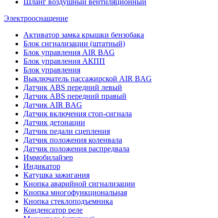
Шланг воздушный вентиляционный
Электрооснащение
Активатор замка крышки бензобака
Блок сигнализации (штатный)
Блок управления AIR BAG
Блок управления АКПП
Блок управления
Выключатель пассажирской AIR BAG
Датчик ABS передний левый
Датчик ABS передний правый
Датчик AIR BAG
Датчик включения стоп-сигнала
Датчик детонации
Датчик педали сцепления
Датчик положения коленвала
Датчик положения распредвала
Иммобилайзер
Индикатор
Катушка зажигания
Кнопка аварийной сигнализации
Кнопка многофункциональная
Кнопка стеклоподъемника
Конденсатор реле