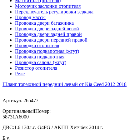
Магнитола (штатная)
Моторчик заслонки отопителя
Переключатель регулировки зеркала
Провод массы
Проводка двери багажника
Проводка двери задней левой
Проводка двери задней правой
Проводка двери передней правой
Проводка отопителя
Проводка подкапотная (жгут)
Проводка подкапотная
Проводка салона (жгут)
Резистор отопителя
Реле
Шланг тормозной передний левый от Kia Ceed 2012-2018
Артикул:
265477
ОригинальныйНомер:
58731A6000
ДВС:
1.6 130л.с. G4FG / АКПП Хетчбек 2014 г.
Б.у.