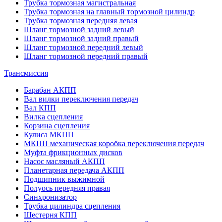
Трубка тормозная магистральная
Трубка тормозная на главный тормозной цилиндр
Трубка тормозная передняя левая
Шланг тормозной задний левый
Шланг тормозной задний правый
Шланг тормозной передний левый
Шланг тормозной передний правый
Трансмиссия
Барабан АКПП
Вал вилки переключения передач
Вал КПП
Вилка сцепления
Корзина сцепления
Кулиса МКПП
МКПП механическая коробка переключения передач
Муфта фрикционных дисков
Насос масляный АКПП
Планетарная передача АКПП
Подшипник выжимной
Полуось передняя правая
Синхронизатор
Трубка цилиндра сцепления
Шестерня КПП