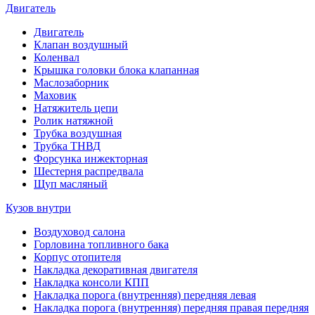
Двигатель
Двигатель
Клапан воздушный
Коленвал
Крышка головки блока клапанная
Маслозаборник
Маховик
Натяжитель цепи
Ролик натяжной
Трубка воздушная
Трубка ТНВД
Форсунка инжекторная
Шестерня распредвала
Щуп масляный
Кузов внутри
Воздуховод салона
Горловина топливного бака
Корпус отопителя
Накладка декоративная двигателя
Накладка консоли КПП
Накладка порога (внутренняя) передняя левая
Накладка порога (внутренняя) передняя правая передняя