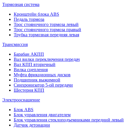
Тормозная система
Кронштейн блока ABS
Педаль тормоза
Трос стояночного тормоза левый
Трос стояночного тормоза правый
Трубка тормозная передняя левая
Трансмиссия
Барабан АКПП
Вал вилки переключения передач
Вал КПП вторичный
Вилка сцепления
Муфта фрикционных дисков
Подшипник выжимной
Синхронизатор 5-ой передачи
Шестерня КПП
Электрооснащение
Блок ABS
Блок управления двигателем
Блок управления стеклоподъемниками передний левый
Датчик детонации