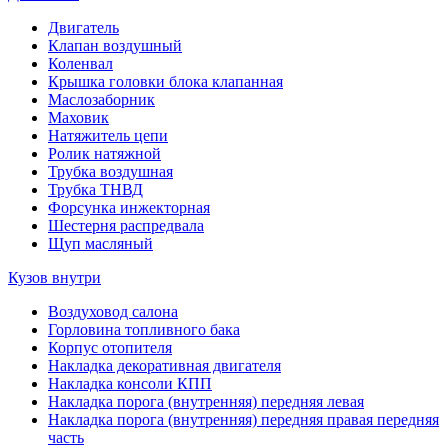
Двигатель
Клапан воздушный
Коленвал
Крышка головки блока клапанная
Маслозаборник
Маховик
Натяжитель цепи
Ролик натяжной
Трубка воздушная
Трубка ТНВД
Форсунка инжекторная
Шестерня распредвала
Щуп масляный
Кузов внутри
Воздуховод салона
Горловина топливного бака
Корпус отопителя
Накладка декоративная двигателя
Накладка консоли КПП
Накладка порога (внутренняя) передняя левая
Накладка порога (внутренняя) передняя правая передняя
часть