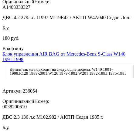
ОригинальныйНомер:
A1403330327
ДВС:
4.2 279л.с. 11997 M119E42 / АКПП W4A040 Седан Лонг
Б.у.
180 руб.
В корзину
Блок управления AIR BAG от Mercedes-Benz S-Class W140
1991-1998
Деталь так же подходит на следующие модели: W140 1991-
1998,R129 1989-2001,W126 1979-1992,W201 1982-1993,1975-1985
Артикул:
236054
ОригинальныйНомер:
0038200610
ДВС:
2.3 136 л.с M102.982 / АКПП Седан 1985 г.
Б.у.