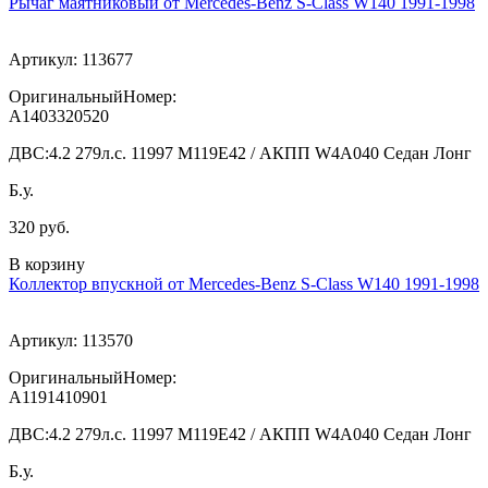
Рычаг маятниковый от Mercedes-Benz S-Class W140 1991-1998
Артикул:
113677
ОригинальныйНомер:
A1403320520
ДВС:
4.2 279л.с. 11997 M119E42 / АКПП W4A040 Седан Лонг
Б.у.
320 руб.
В корзину
Коллектор впускной от Mercedes-Benz S-Class W140 1991-1998
Артикул:
113570
ОригинальныйНомер:
A1191410901
ДВС:
4.2 279л.с. 11997 M119E42 / АКПП W4A040 Седан Лонг
Б.у.