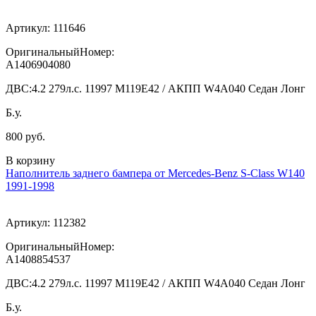
Артикул:
111646
ОригинальныйНомер:
A1406904080
ДВС:
4.2 279л.с. 11997 M119E42 / АКПП W4A040 Седан Лонг
Б.у.
800 руб.
В корзину
Наполнитель заднего бампера от Mercedes-Benz S-Class W140
1991-1998
Артикул:
112382
ОригинальныйНомер:
A1408854537
ДВС:
4.2 279л.с. 11997 M119E42 / АКПП W4A040 Седан Лонг
Б.у.