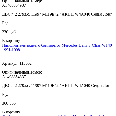
ОригинальныйНомер:
A1408854937
ДВС:
4.2 279л.с. 11997 M119E42 / АКПП W4A040 Седан Лонг
Б.у.
230 руб.
В корзину
Наполнитель заднего бампера от Mercedes-Benz S-Class W140
1991-1998
Артикул:
113562
ОригинальныйНомер:
A1408854837
ДВС:
4.2 279л.с. 11997 M119E42 / АКПП W4A040 Седан Лонг
Б.у.
360 руб.
В корзину