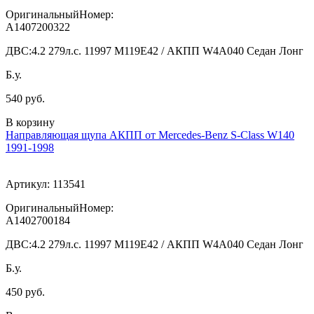
ОригинальныйНомер:
A1407200322
ДВС:
4.2 279л.с. 11997 M119E42 / АКПП W4A040 Седан Лонг
Б.у.
540 руб.
В корзину
Направляющая щупа АКПП от Mercedes-Benz S-Class W140
1991-1998
Артикул:
113541
ОригинальныйНомер:
A1402700184
ДВС:
4.2 279л.с. 11997 M119E42 / АКПП W4A040 Седан Лонг
Б.у.
450 руб.