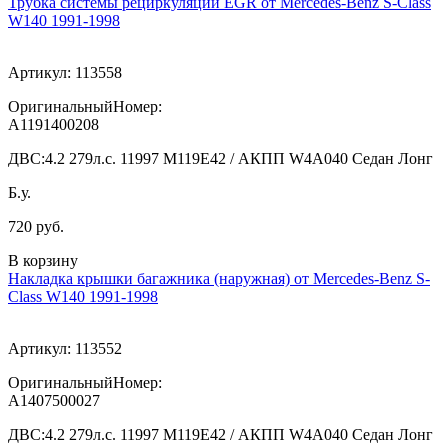
Трубка системы рециркуляции EGR от Mercedes-Benz S-Class
W140 1991-1998
Артикул:
113558
ОригинальныйНомер:
A1191400208
ДВС:
4.2 279л.с. 11997 M119E42 / АКПП W4A040 Седан Лонг
Б.у.
720 руб.
В корзину
Накладка крышки багажника (наружная) от Mercedes-Benz S-
Class W140 1991-1998
Артикул:
113552
ОригинальныйНомер:
A1407500027
ДВС:
4.2 279л.с. 11997 M119E42 / АКПП W4A040 Седан Лонг