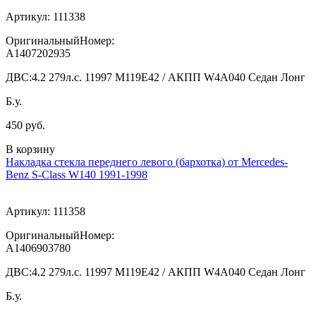
Артикул:
111338
ОригинальныйНомер:
A1407202935
ДВС:
4.2 279л.с. 11997 M119E42 / АКПП W4A040 Седан Лонг
Б.у.
450 руб.
В корзину
Накладка стекла переднего левого (бархотка) от Mercedes-
Benz S-Class W140 1991-1998
Артикул:
111358
ОригинальныйНомер:
A1406903780
ДВС:
4.2 279л.с. 11997 M119E42 / АКПП W4A040 Седан Лонг
Б.у.