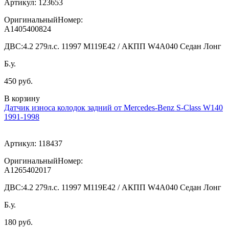
Артикул:
123653
ОригинальныйНомер:
A1405400824
ДВС:
4.2 279л.с. 11997 M119E42 / АКПП W4A040 Седан Лонг
Б.у.
450 руб.
В корзину
Датчик износа колодок задний от Mercedes-Benz S-Class W140
1991-1998
Артикул:
118437
ОригинальныйНомер:
A1265402017
ДВС:
4.2 279л.с. 11997 M119E42 / АКПП W4A040 Седан Лонг
Б.у.
180 руб.