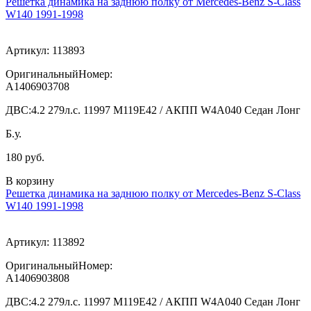
Решетка динамика на заднюю полку от Mercedes-Benz S-Class
W140 1991-1998
Артикул:
113893
ОригинальныйНомер:
A1406903708
ДВС:
4.2 279л.с. 11997 M119E42 / АКПП W4A040 Седан Лонг
Б.у.
180 руб.
В корзину
Решетка динамика на заднюю полку от Mercedes-Benz S-Class
W140 1991-1998
Артикул:
113892
ОригинальныйНомер:
A1406903808
ДВС:
4.2 279л.с. 11997 M119E42 / АКПП W4A040 Седан Лонг