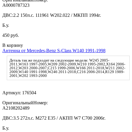
A0000787323
ДВС:
2.2 150л.с. 111961 W202.022 / МКПП 1994г.
Б.у.
450 руб.
В корзину
Антенна от Mercedes-Benz S-Class W140 1991-1998
Деталь так же подходит на следующие модели: W245 2005-
2011,W163 1997-2005,W209 2002-2009,W210 1995-2002,X164 2006-
2012,W203 2000-2007,С215 1999-2006,W166 2011-2018,W211 2002-
2009,W140 1991-1998,W246 2011-2018,С216 2006-2014,R129 1989-
2001,W202 1993-2000
Артикул:
176504
ОригинальныйНомер:
A2108202489
ДВС:
3.5 272л.с. M272 E35 / АКПП W7 C700 2006г.
Б.у.