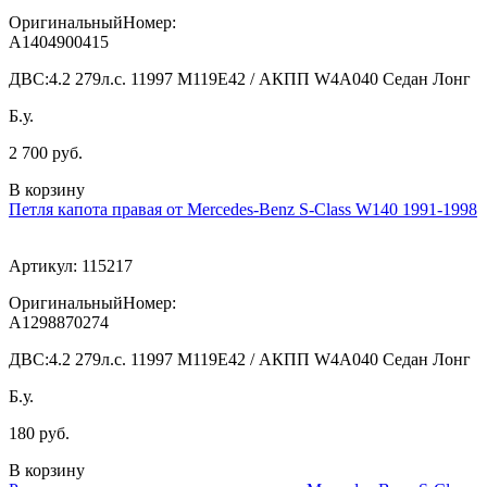
ОригинальныйНомер:
A1404900415
ДВС:
4.2 279л.с. 11997 M119E42 / АКПП W4A040 Седан Лонг
Б.у.
2 700 руб.
В корзину
Петля капота правая от Mercedes-Benz S-Class W140 1991-1998
Артикул:
115217
ОригинальныйНомер:
A1298870274
ДВС:
4.2 279л.с. 11997 M119E42 / АКПП W4A040 Седан Лонг
Б.у.
180 руб.
В корзину