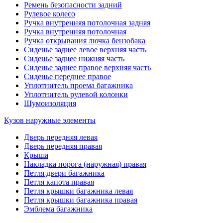
Ремень безопасности задний
Рулевое колесо
Ручка внутренняя потолочная задняя
Ручка внутренняя потолочная
Ручка открывания лючка бензобака
Сиденье заднее левое верхняя часть
Сиденье заднее нижняя часть
Сиденье заднее правое верхняя часть
Сиденье переднее правое
Уплотнитель проема багажника
Уплотнитель рулевой колонки
Шумоизоляция
Кузов наружные элементы
Дверь передняя левая
Дверь передняя правая
Крыша
Накладка порога (наружная) правая
Петля двери багажника
Петля капота правая
Петля крышки багажника левая
Петля крышки багажника правая
Эмблема багажника