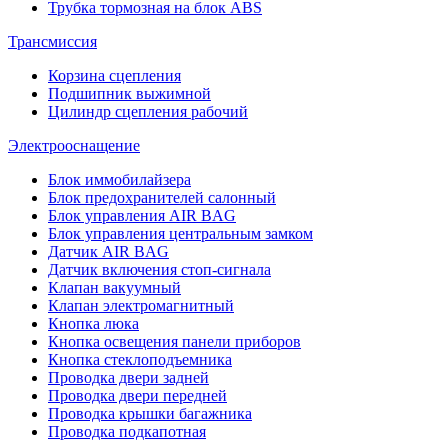
Трубка тормозная на блок ABS
Трансмиссия
Корзина сцепления
Подшипник выжимной
Цилиндр сцепления рабочий
Электрооснащение
Блок иммобилайзера
Блок предохранителей салонный
Блок управления AIR BAG
Блок управления центральным замком
Датчик AIR BAG
Датчик включения стоп-сигнала
Клапан вакуумный
Клапан электромагнитный
Кнопка люка
Кнопка освещения панели приборов
Кнопка стеклоподъемника
Проводка двери задней
Проводка двери передней
Проводка крышки багажника
Проводка подкапотная