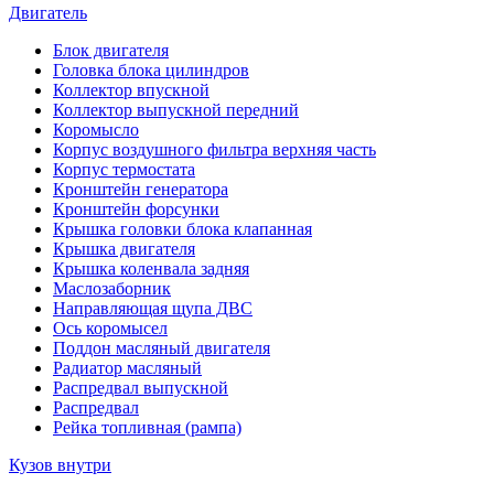
Двигатель
Блок двигателя
Головка блока цилиндров
Коллектор впускной
Коллектор выпускной передний
Коромысло
Корпус воздушного фильтра верхняя часть
Корпус термостата
Кронштейн генератора
Кронштейн форсунки
Крышка головки блока клапанная
Крышка двигателя
Крышка коленвала задняя
Маслозаборник
Направляющая щупа ДВС
Ось коромысел
Поддон масляный двигателя
Радиатор масляный
Распредвал выпускной
Распредвал
Рейка топливная (рампа)
Кузов внутри