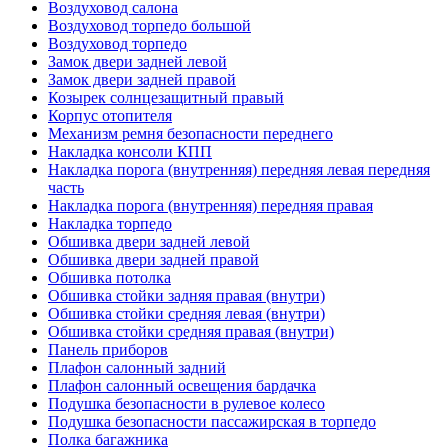
Воздуховод салона
Воздуховод торпедо большой
Воздуховод торпедо
Замок двери задней левой
Замок двери задней правой
Козырек солнцезащитный правый
Корпус отопителя
Механизм ремня безопасности переднего
Накладка консоли КПП
Накладка порога (внутренняя) передняя левая передняя
часть
Накладка порога (внутренняя) передняя правая
Накладка торпедо
Обшивка двери задней левой
Обшивка двери задней правой
Обшивка потолка
Обшивка стойки задняя правая (внутри)
Обшивка стойки средняя левая (внутри)
Обшивка стойки средняя правая (внутри)
Панель приборов
Плафон салонный задний
Плафон салонный освещения бардачка
Подушка безопасности в рулевое колесо
Подушка безопасности пассажирская в торпедо
Полка багажника