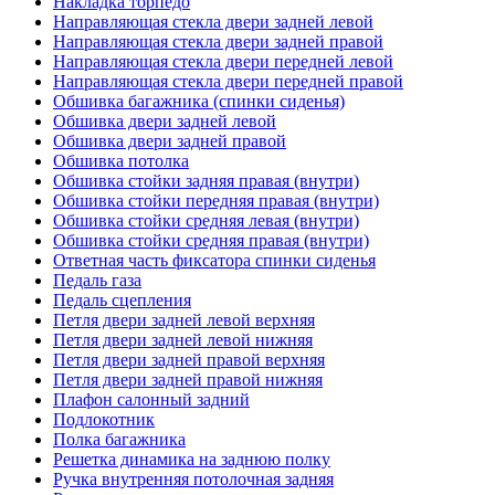
Накладка торпедо
Направляющая стекла двери задней левой
Направляющая стекла двери задней правой
Направляющая стекла двери передней левой
Направляющая стекла двери передней правой
Обшивка багажника (спинки сиденья)
Обшивка двери задней левой
Обшивка двери задней правой
Обшивка потолка
Обшивка стойки задняя правая (внутри)
Обшивка стойки передняя правая (внутри)
Обшивка стойки средняя левая (внутри)
Обшивка стойки средняя правая (внутри)
Ответная часть фиксатора спинки сиденья
Педаль газа
Педаль сцепления
Петля двери задней левой верхняя
Петля двери задней левой нижняя
Петля двери задней правой верхняя
Петля двери задней правой нижняя
Плафон салонный задний
Подлокотник
Полка багажника
Решетка динамика на заднюю полку
Ручка внутренняя потолочная задняя