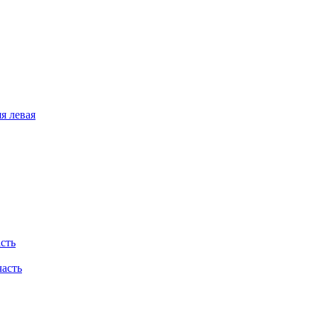
я левая
асть
часть