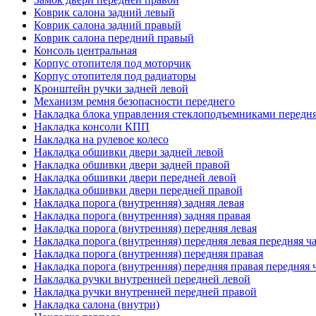
Коврик салона задний левый
Коврик салона задний правый
Коврик салона передний правый
Консоль центральная
Корпус отопителя под моторчик
Корпус отопителя под радиаторы
Кронштейн ручки задней левой
Механизм ремня безопасности переднего
Накладка блока управления стеклоподъемниками передня
Накладка консоли КПП
Накладка на рулевое колесо
Накладка обшивки двери задней левой
Накладка обшивки двери задней правой
Накладка обшивки двери передней левой
Накладка обшивки двери передней правой
Накладка порога (внутренняя) задняя левая
Накладка порога (внутренняя) задняя правая
Накладка порога (внутренняя) передняя левая
Накладка порога (внутренняя) передняя левая передняя ч
Накладка порога (внутренняя) передняя правая
Накладка порога (внутренняя) передняя правая передняя 
Накладка ручки внутренней передней левой
Накладка ручки внутренней передней правой
Накладка салона (внутри)