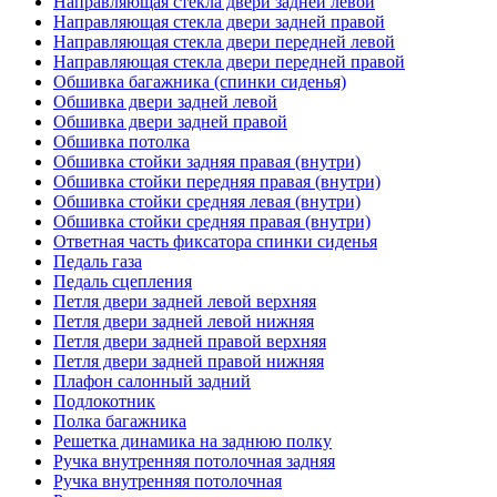
Направляющая стекла двери задней левой
Направляющая стекла двери задней правой
Направляющая стекла двери передней левой
Направляющая стекла двери передней правой
Обшивка багажника (спинки сиденья)
Обшивка двери задней левой
Обшивка двери задней правой
Обшивка потолка
Обшивка стойки задняя правая (внутри)
Обшивка стойки передняя правая (внутри)
Обшивка стойки средняя левая (внутри)
Обшивка стойки средняя правая (внутри)
Ответная часть фиксатора спинки сиденья
Педаль газа
Педаль сцепления
Петля двери задней левой верхняя
Петля двери задней левой нижняя
Петля двери задней правой верхняя
Петля двери задней правой нижняя
Плафон салонный задний
Подлокотник
Полка багажника
Решетка динамика на заднюю полку
Ручка внутренняя потолочная задняя
Ручка внутренняя потолочная