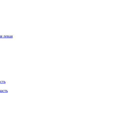
я левая
асть
часть