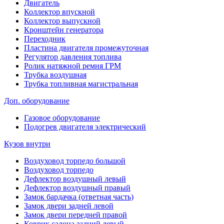
Двигатель
Коллектор впускной
Коллектор выпускной
Кронштейн генератора
Переходник
Пластина двигателя промежуточная
Регулятор давления топлива
Ролик натяжной ремня ГРМ
Трубка воздушная
Трубка топливная магистральная
Доп. оборудование
Газовое оборудование
Подогрев двигателя электрический
Кузов внутри
Воздуховод торпедо большой
Воздуховод торпедо
Дефлектор воздушный левый
Дефлектор воздушный правый
Замок бардачка (ответная часть)
Замок двери задней левой
Замок двери передней правой
Коврик салона задний левый