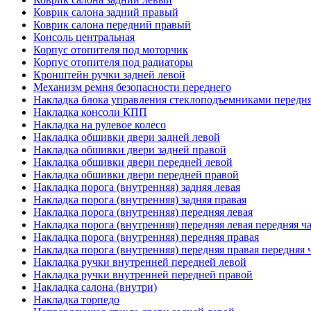
Коврик салона задний правый
Коврик салона передний правый
Консоль центральная
Корпус отопителя под моторчик
Корпус отопителя под радиаторы
Кронштейн ручки задней левой
Механизм ремня безопасности переднего
Накладка блока управления стеклоподъемниками передня
Накладка консоли КПП
Накладка на рулевое колесо
Накладка обшивки двери задней левой
Накладка обшивки двери задней правой
Накладка обшивки двери передней левой
Накладка обшивки двери передней правой
Накладка порога (внутренняя) задняя левая
Накладка порога (внутренняя) задняя правая
Накладка порога (внутренняя) передняя левая
Накладка порога (внутренняя) передняя левая передняя ч
Накладка порога (внутренняя) передняя правая
Накладка порога (внутренняя) передняя правая передняя 
Накладка ручки внутренней передней левой
Накладка ручки внутренней передней правой
Накладка салона (внутри)
Накладка торпедо