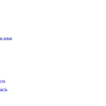
я левая
асть
часть