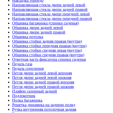
Накладка торпедо
Направляющая стекла двери задней левой
Направляющая стекла двери задней правой
Направляющая стекла двери передней левой
Направляющая стекла двери передней правой
Обшивка багажника (спинки сиденья)
Обшивка двери задней левой
Обшивка двери задней правой
Обшивка потолка
Обшивка стойки задняя правая (внутри)
Обшивка стойки передняя правая (внутри)
Обшивка стойки средняя левая (внутри)
Обшивка стойки средняя правая (внутри)
Ответная часть фиксатора спинки сиденья
Педаль газа
Педаль сцепления
Петля двери задней левой верхняя
Петля двери задней левой нижняя
Петля двери задней правой верхняя
Петля двери задней правой нижняя
Плафон салонный задний
Подлокотник
Полка багажника
Решетка динамика на заднюю полку
Ручка внутренняя потолочная задняя