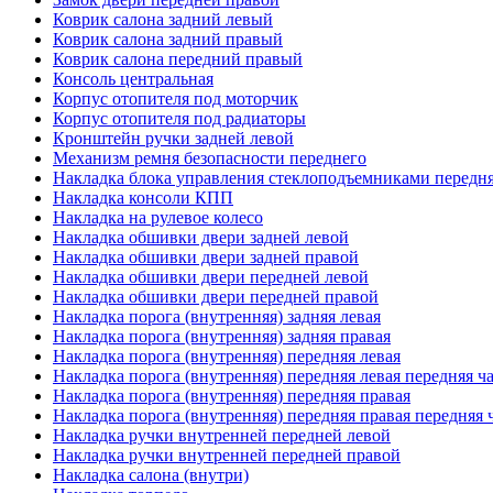
Коврик салона задний левый
Коврик салона задний правый
Коврик салона передний правый
Консоль центральная
Корпус отопителя под моторчик
Корпус отопителя под радиаторы
Кронштейн ручки задней левой
Механизм ремня безопасности переднего
Накладка блока управления стеклоподъемниками передня
Накладка консоли КПП
Накладка на рулевое колесо
Накладка обшивки двери задней левой
Накладка обшивки двери задней правой
Накладка обшивки двери передней левой
Накладка обшивки двери передней правой
Накладка порога (внутренняя) задняя левая
Накладка порога (внутренняя) задняя правая
Накладка порога (внутренняя) передняя левая
Накладка порога (внутренняя) передняя левая передняя ч
Накладка порога (внутренняя) передняя правая
Накладка порога (внутренняя) передняя правая передняя 
Накладка ручки внутренней передней левой
Накладка ручки внутренней передней правой
Накладка салона (внутри)