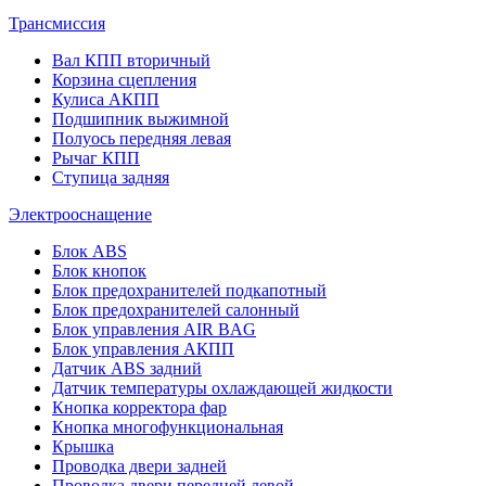
Трансмиссия
Вал КПП вторичный
Корзина сцепления
Кулиса АКПП
Подшипник выжимной
Полуось передняя левая
Рычаг КПП
Ступица задняя
Электрооснащение
Блок ABS
Блок кнопок
Блок предохранителей подкапотный
Блок предохранителей салонный
Блок управления AIR BAG
Блок управления АКПП
Датчик ABS задний
Датчик температуры охлаждающей жидкости
Кнопка корректора фар
Кнопка многофункциональная
Крышка
Проводка двери задней
Проводка двери передней левой