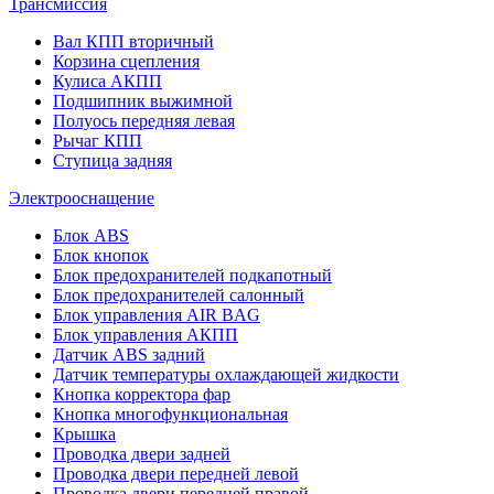
Трансмиссия
Вал КПП вторичный
Корзина сцепления
Кулиса АКПП
Подшипник выжимной
Полуось передняя левая
Рычаг КПП
Ступица задняя
Электрооснащение
Блок ABS
Блок кнопок
Блок предохранителей подкапотный
Блок предохранителей салонный
Блок управления AIR BAG
Блок управления АКПП
Датчик ABS задний
Датчик температуры охлаждающей жидкости
Кнопка корректора фар
Кнопка многофункциональная
Крышка
Проводка двери задней
Проводка двери передней левой
Проводка двери передней правой