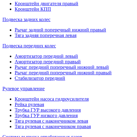
Кронштейн двигателя правый
Кронштейн КПП
Подвеска задних колес
Рычаг задний поперечный нижний правый
Тяга задняя поперечная левая
Подвеска передних колес
Амортизатор передний левый
Амортизатор передний правый
Рычаг передний поперечный нижний левый
Рычаг передний поперечный нижний правый
Стабилизатор передний
Рулевое управление
Кронштейн насоса гидроусилителя
Рейка рулевая
Трубка ГУР высокого давления
Трубка ГУР низкого давления
Тяга рулевая с наконечником левая
Тяга рулевая с наконечником правая
Система выпуска отработанных газов