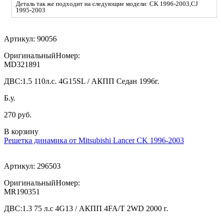
Деталь так же подходит на следующие модели: CK 1996-2003,CJ
1995-2003
Артикул:
90056
ОригинальныйНомер:
MD321891
ДВС:
1.5 110л.с. 4G15SL / АКПП Седан 1996г.
Б.у.
270 руб.
В корзину
Решетка динамика от Mitsubishi Lancer CK 1996-2003
Артикул:
296503
ОригинальныйНомер:
MR190351
ДВС:
1.3 75 л.с 4G13 / АКПП 4FA/T 2WD 2000 г.