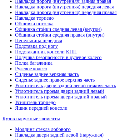
Накладка порога (внутренняя) задняя правая
Накладка порога (внутренняя) передняя левая
Накладка порога (внутренняя) передняя правая
Накладка торпедо
Обшивка потолка
Обшивка стойки средняя левая (внутри)
Обшивка стойки средняя правая (внутри)
Пепельница передняя
Подставка под ногу
Подстаканник консоли КПП
Подушка безопасности в рулевое колесо
Полка багажника
Рулевое колесо
Сиденье заднее верхняя часть
Сиденье заднее правое верхняя часть
Уплотнитель двери задней левой нижняя часть
Уплотнитель проема двери задний левый
Уплотнитель проема двери задний правый
Усилитель торпедо
Ящик передней консоли
Кузов наружные элементы
Молдинг стекла лобового
Накладка двери задней левой (наружная)