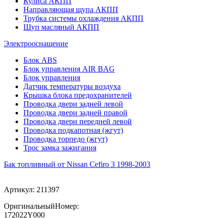
Кулиса АКПП
Направляющая щупа АКПП
Трубка системы охлаждения АКПП
Щуп масляный АКПП
Электрооснащение
Блок ABS
Блок управления AIR BAG
Блок управления
Датчик температуры воздуха
Крышка блока предохранителей
Проводка двери задней левой
Проводка двери задней правой
Проводка двери передней левой
Проводка подкапотная (жгут)
Проводка торпедо (жгут)
Трос замка зажигания
Бак топливный от Nissan Cefiro 3 1998-2003
Артикул:
211397
ОригинальныйНомер:
172022Y000