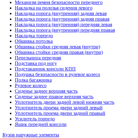
Механизм ремня безопасности переднего
Накладка на полозья сидения левого
Накладка порога (внутренняя) задняя левая
Накладка порога (внутренняя) задняя правая
Накладка порога (внутренняя) передняя левая
Накладка порога (внутренняя) передняя правая
Накладка торпедо
Обшивка потолка
Обшивка стойки средняя левая (внутри)
Обшивка стойки средняя правая (внутри)
Пепельница передняя
Подставка под ногу
Подстаканник консоли КПП
Подушка безопасности в рулевое колесо
Полка багажника
Рулевое колесо
Сиденье заднее верхняя часть
Сиденье заднее правое верхняя часть
Уплотнитель двери задней левой нижняя часть
Уплотнитель проема двери задний левый
Уплотнитель проема двери задний правый
Усилитель торпедо
Ящик передней консоли
Кузов наружные элементы