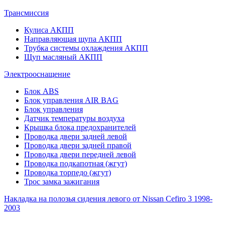
Трансмиссия
Кулиса АКПП
Направляющая щупа АКПП
Трубка системы охлаждения АКПП
Щуп масляный АКПП
Электрооснащение
Блок ABS
Блок управления AIR BAG
Блок управления
Датчик температуры воздуха
Крышка блока предохранителей
Проводка двери задней левой
Проводка двери задней правой
Проводка двери передней левой
Проводка подкапотная (жгут)
Проводка торпедо (жгут)
Трос замка зажигания
Накладка на полозья сидения левого от Nissan Cefiro 3 1998-
2003