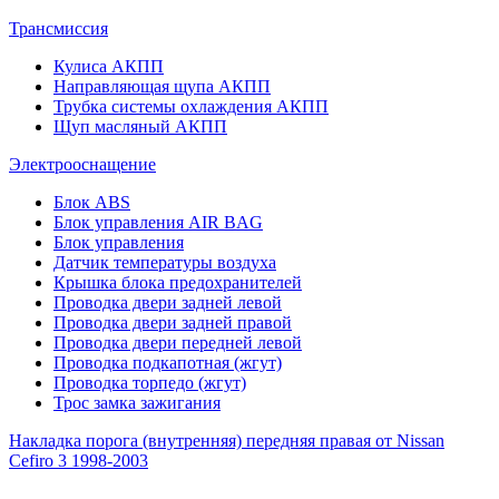
Трансмиссия
Кулиса АКПП
Направляющая щупа АКПП
Трубка системы охлаждения АКПП
Щуп масляный АКПП
Электрооснащение
Блок ABS
Блок управления AIR BAG
Блок управления
Датчик температуры воздуха
Крышка блока предохранителей
Проводка двери задней левой
Проводка двери задней правой
Проводка двери передней левой
Проводка подкапотная (жгут)
Проводка торпедо (жгут)
Трос замка зажигания
Накладка порога (внутренняя) передняя правая от Nissan
Cefiro 3 1998-2003