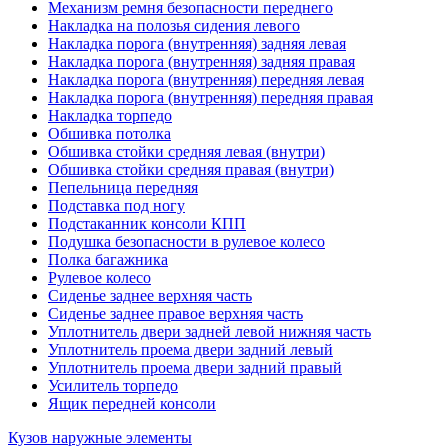
Механизм ремня безопасности переднего
Накладка на полозья сидения левого
Накладка порога (внутренняя) задняя левая
Накладка порога (внутренняя) задняя правая
Накладка порога (внутренняя) передняя левая
Накладка порога (внутренняя) передняя правая
Накладка торпедо
Обшивка потолка
Обшивка стойки средняя левая (внутри)
Обшивка стойки средняя правая (внутри)
Пепельница передняя
Подставка под ногу
Подстаканник консоли КПП
Подушка безопасности в рулевое колесо
Полка багажника
Рулевое колесо
Сиденье заднее верхняя часть
Сиденье заднее правое верхняя часть
Уплотнитель двери задней левой нижняя часть
Уплотнитель проема двери задний левый
Уплотнитель проема двери задний правый
Усилитель торпедо
Ящик передней консоли
Кузов наружные элементы