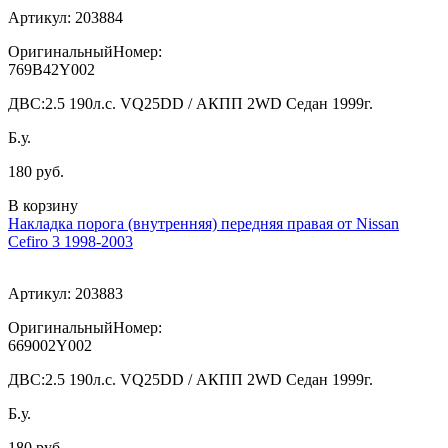
Артикул:
203884
ОригинальныйНомер:
769B42Y002
ДВС:
2.5 190л.с. VQ25DD / АКПП 2WD Седан 1999г.
Б.у.
180 руб.
В корзину
Накладка порога (внутренняя) передняя правая от Nissan
Cefiro 3 1998-2003
Артикул:
203883
ОригинальныйНомер:
669002Y002
ДВС:
2.5 190л.с. VQ25DD / АКПП 2WD Седан 1999г.
Б.у.
180 руб.