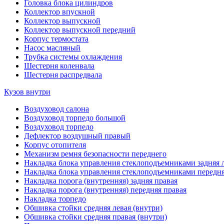
Головка блока цилиндров
Коллектор впускной
Коллектор выпускной
Коллектор выпускной передний
Корпус термостата
Насос масляный
Трубка системы охлаждения
Шестерня коленвала
Шестерня распредвала
Кузов внутри
Воздуховод салона
Воздуховод торпедо большой
Воздуховод торпедо
Дефлектор воздушный правый
Корпус отопителя
Механизм ремня безопасности переднего
Накладка блока управления стеклоподъемниками задняя 
Накладка блока управления стеклоподъемниками передня
Накладка порога (внутренняя) задняя правая
Накладка порога (внутренняя) передняя правая
Накладка торпедо
Обшивка стойки средняя левая (внутри)
Обшивка стойки средняя правая (внутри)