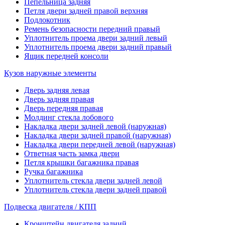
Пепельница задняя
Петля двери задней правой верхняя
Подлокотник
Ремень безопасности передний правый
Уплотнитель проема двери задний левый
Уплотнитель проема двери задний правый
Ящик передней консоли
Кузов наружные элементы
Дверь задняя левая
Дверь задняя правая
Дверь передняя правая
Молдинг стекла лобового
Накладка двери задней левой (наружная)
Накладка двери задней правой (наружная)
Накладка двери передней левой (наружная)
Ответная часть замка двери
Петля крышки багажника правая
Ручка багажника
Уплотнитель стекла двери задней левой
Уплотнитель стекла двери задней правой
Подвеска двигателя / КПП
Кронштейн двигателя задний