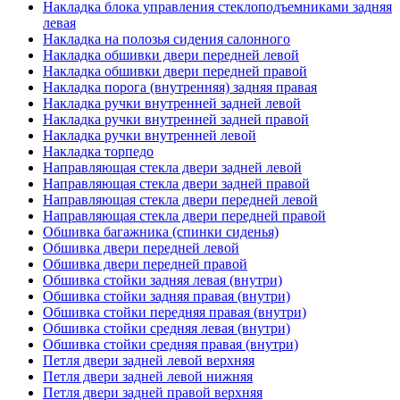
Накладка блока управления стеклоподъемниками задняя
левая
Накладка на полозья сидения салонного
Накладка обшивки двери передней левой
Накладка обшивки двери передней правой
Накладка порога (внутренняя) задняя правая
Накладка ручки внутренней задней левой
Накладка ручки внутренней задней правой
Накладка ручки внутренней левой
Накладка торпедо
Направляющая стекла двери задней левой
Направляющая стекла двери задней правой
Направляющая стекла двери передней левой
Направляющая стекла двери передней правой
Обшивка багажника (спинки сиденья)
Обшивка двери передней левой
Обшивка двери передней правой
Обшивка стойки задняя левая (внутри)
Обшивка стойки задняя правая (внутри)
Обшивка стойки передняя правая (внутри)
Обшивка стойки средняя левая (внутри)
Обшивка стойки средняя правая (внутри)
Петля двери задней левой верхняя
Петля двери задней левой нижняя
Петля двери задней правой верхняя