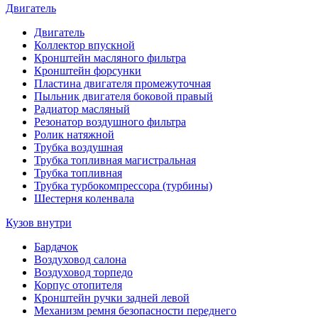
Двигатель
Двигатель
Коллектор впускной
Кронштейн масляного фильтра
Кронштейн форсунки
Пластина двигателя промежуточная
Пыльник двигателя боковой правый
Радиатор масляный
Резонатор воздушного фильтра
Ролик натяжной
Трубка воздушная
Трубка топливная магистральная
Трубка топливная
Трубка турбокомпрессора (турбины)
Шестерня коленвала
Кузов внутри
Бардачок
Воздуховод салона
Воздуховод торпедо
Корпус отопителя
Кронштейн ручки задней левой
Механизм ремня безопасности переднего