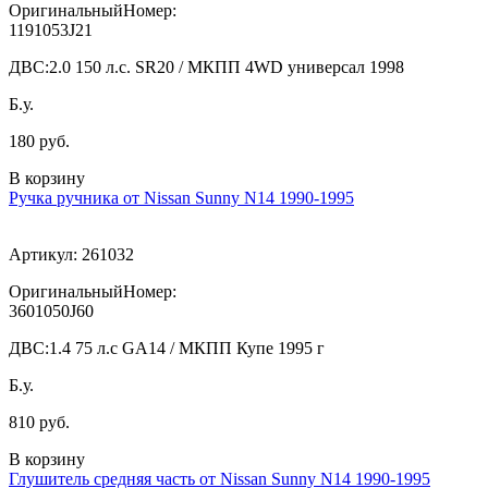
ОригинальныйНомер:
1191053J21
ДВС:
2.0 150 л.с. SR20 / МКПП 4WD универсал 1998
Б.у.
180 руб.
В корзину
Ручка ручника от Nissan Sunny N14 1990-1995
Артикул:
261032
ОригинальныйНомер:
3601050J60
ДВС:
1.4 75 л.с GA14 / МКПП Купе 1995 г
Б.у.
810 руб.
В корзину
Глушитель средняя часть от Nissan Sunny N14 1990-1995