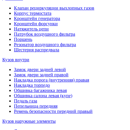
Клапан рециркуляции выхлопных газов
Корпус термостата
Кронштейн генератора
Кронштейн форсунки
Натяжитель цепи
Патрубок воздушного фильтра
Поршень
Резонатор воздушного фильтра
Шестерня распредвала
Кузов внутри
Замок двери задней левой
Замок двери задней правой
Накладка порога (внутренняя) правая
Накладка торпедо
Обшивка багажника левая
Обшивка салона левая (купе)
Педаль газа
Пепельница передняя
Ремень безопасности передний правый
Кузов наружные элементы