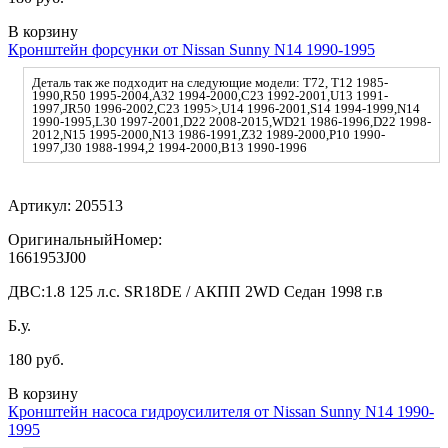
В корзину
Кронштейн форсунки от Nissan Sunny N14 1990-1995
Деталь так же подходит на следующие модели: T72, T12 1985-
1990,R50 1995-2004,A32 1994-2000,C23 1992-2001,U13 1991-
1997,JR50 1996-2002,C23 1995>,U14 1996-2001,S14 1994-1999,N14
1990-1995,L30 1997-2001,D22 2008-2015,WD21 1986-1996,D22 1998-
2012,N15 1995-2000,N13 1986-1991,Z32 1989-2000,P10 1990-
1997,J30 1988-1994,2 1994-2000,B13 1990-1996
Артикул:
205513
ОригинальныйНомер:
1661953J00
ДВС:
1.8 125 л.с. SR18DE / АКПП 2WD Седан 1998 г.в
Б.у.
180 руб.
В корзину
Кронштейн насоса гидроусилителя от Nissan Sunny N14 1990-
1995