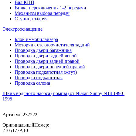
Вал КПП
Вилка переключения 1-2 передачи
Механизм выбора передач
Ступица задняя
Электрооснащение
Блок иммобилайзера
Моторчик стеклоочистителя задний
Проводка двери багажника
Проводка двери задней левой
Проводка двери задней правой
Проводка двери передней правой
Проводка подкапотная (жгут)
Проводка подкапотная
Проводка салона
Шкив водяного насоса (помпы) от Nissan Sunny N14 1990-
1995
Артикул:
237222
ОригинальныйНомер:
2105177A10