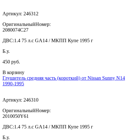
Артикул:
246312
ОригинальныйНомер:
2080074C27
ДВС:
1.4 75 л.с GA14 / МКПП Купе 1995 г
Б.у.
450 руб.
В корзину
Глушитель средняя часть (короткий) от Nissan Sunny N14
1990-1995
Артикул:
246310
ОригинальныйНомер:
2010050Y61
ДВС:
1.4 75 л.с GA14 / МКПП Купе 1995 г
Б.у.