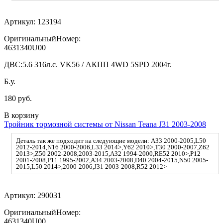
Артикул:
123194
ОригинальныйНомер:
4631340U00
ДВС:
5.6 316л.с. VK56 / АКПП 4WD 5SPD 2004г.
Б.у.
180 руб.
В корзину
Тройник тормозной системы от Nissan Teana J31 2003-2008
Деталь так же подходит на следующие модели: A33 2000-2005,L50
2012-2014,N16 2000-2006,L33 2014>,Y62 2010>,T30 2000-2007,Z62
2013>,Z50 2002-2008,2003-2015,A32 1994-2000,RE52 2010>,P12
2001-2008,P11 1995-2002,A34 2003-2008,D40 2004-2015,N50 2005-
2015,L50 2014>,2000-2006,J31 2003-2008,R52 2012>
Артикул:
290031
ОригинальныйНомер:
4631340U00