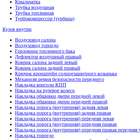
Крыльчатка
Трубка воздушная
Трубка топливная
Турбокомпрессор (турбина)
Кузов внутри
Воздуховод салона
Воздуховод торпедо
Горловина топливного бака
Дефлектор воздушный правый
Коврик салона задний левый
Коврик салона задний правый
Крючок кронштейн солнцезащитного козырька
Механизм ремня безопасности переднего
Накладка консоли КПП
Накладка на рулевое колесо
Накладка обшивки двери передней левой
Накладка обшивки двери передней правой
Накладка порога (внутренняя) задняя левая
Накладка порога (внутренняя) задняя правая
Накладка порога (внутренняя) передняя левая
Накладка порога (внутренняя) передняя правая
Накладка порога (внутренняя) передняя правая передняя 
Накладка торпедо