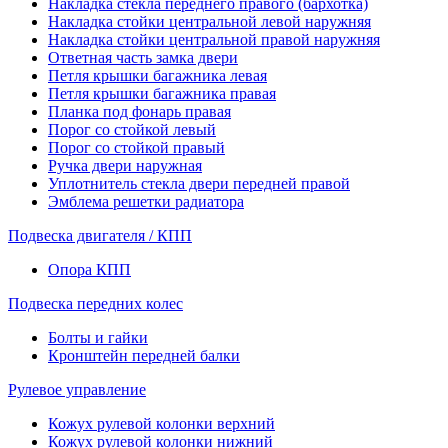
Накладка стекла переднего правого (бархотка)
Накладка стойки центральной левой наружняя
Накладка стойки центральной правой наружняя
Ответная часть замка двери
Петля крышки багажника левая
Петля крышки багажника правая
Планка под фонарь правая
Порог со стойкой левый
Порог со стойкой правый
Ручка двери наружная
Уплотнитель стекла двери передней правой
Эмблема решетки радиатора
Подвеска двигателя / КПП
Опора КПП
Подвеска передних колес
Болты и гайки
Кронштейн передней балки
Рулевое управление
Кожух рулевой колонки верхний
Кожух рулевой колонки нижний