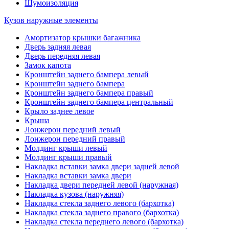
Шумоизоляция
Кузов наружные элементы
Амортизатор крышки багажника
Дверь задняя левая
Дверь передняя левая
Замок капота
Кронштейн заднего бампера левый
Кронштейн заднего бампера
Кронштейн заднего бампера правый
Кронштейн заднего бампера центральный
Крыло заднее левое
Крыша
Лонжерон передний левый
Лонжерон передний правый
Молдинг крыши левый
Молдинг крыши правый
Накладка вставки замка двери задней левой
Накладка вставки замка двери
Накладка двери передней левой (наружная)
Накладка кузова (наружняя)
Накладка стекла заднего левого (бархотка)
Накладка стекла заднего правого (бархотка)
Накладка стекла переднего левого (бархотка)