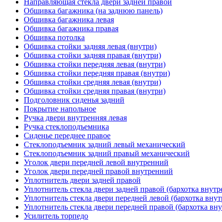
Направляющая стекла двери задней правой
Обшивка багажника (на заднюю панель)
Обшивка багажника левая
Обшивка багажника правая
Обшивка потолка
Обшивка стойки задняя левая (внутри)
Обшивка стойки задняя правая (внутри)
Обшивка стойки передняя левая (внутри)
Обшивка стойки передняя правая (внутри)
Обшивка стойки средняя левая (внутри)
Обшивка стойки средняя правая (внутри)
Подголовник сиденья задний
Покрытие напольное
Ручка двери внутренняя левая
Ручка стеклоподъемника
Сиденье переднее правое
Стеклоподъемник задний левый механический
Стеклоподъемник задний правый механический
Уголок двери передней левой внутренний
Уголок двери передней правой внутренний
Уплотнитель двери задней правой
Уплотнитель стекла двери задней правой (бархотка внутр
Уплотнитель стекла двери передней левой (бархотка внут
Уплотнитель стекла двери передней правой (бархотка вну
Усилитель торпедо