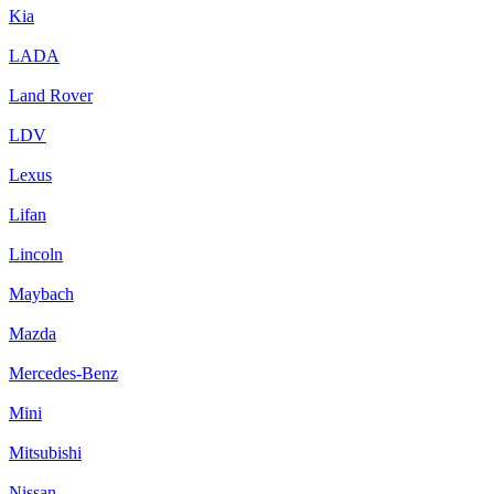
Kia
LADA
Land Rover
LDV
Lexus
Lifan
Lincoln
Maybach
Mazda
Mercedes-Benz
Mini
Mitsubishi
Nissan