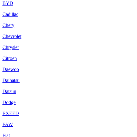
BYD
Cadillac
Chery
Chevrolet
Chrysler
Citroen
Daewoo
Daihatsu
Datsun
Dodge
EXEED
FAW
Fiat