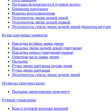
Подушка безопасности в рулевое колесо
Покрытие напольное
Решетка вентиляционная
Уплотнитель двери задней левой
Уплотнитель двери задней правой
Уплотнитель стекла двери задней левой (бархотка внутре
Кузов наружные элементы
Накладка вставки замка двери
Накладка двери задней левой (наружная)
Накладка порога (наружная) правая
Ответная часть замка двери
Пыльник
Ручка двери наружная задняя левая
Ручка двери наружная
Уплотнитель стекла двери задней левой
Подвеска передних колес
Пыльник амортизатора переднего
Рулевое управление
Кожух рулевой колонки верхний