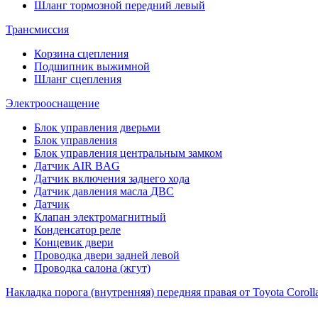
Шланг тормозной передний левый
Трансмиссия
Корзина сцепления
Подшипник выжимной
Шланг сцепления
Электрооснащение
Блок управления дверьми
Блок управления
Блок управления центральным замком
Датчик AIR BAG
Датчик включения заднего хода
Датчик давления масла ДВС
Датчик
Клапан электромагнитный
Конденсатор реле
Концевик двери
Проводка двери задней левой
Проводка салона (жгут)
Накладка порога (внутренняя) передняя правая от Toyota Coroll