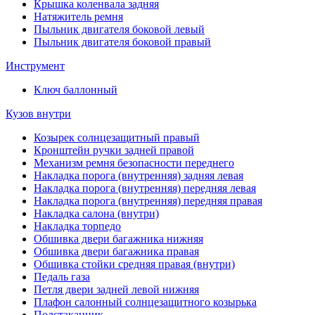
Крышка коленвала задняя
Натяжитель ремня
Пыльник двигателя боковой левый
Пыльник двигателя боковой правый
Инструмент
Ключ баллонный
Кузов внутри
Козырек солнцезащитный правый
Кронштейн ручки задней правой
Механизм ремня безопасности переднего
Накладка порога (внутренняя) задняя левая
Накладка порога (внутренняя) передняя левая
Накладка порога (внутренняя) передняя правая
Накладка салона (внутри)
Накладка торпедо
Обшивка двери багажника нижняя
Обшивка двери багажника правая
Обшивка стойки средняя правая (внутри)
Педаль газа
Петля двери задней левой нижняя
Плафон салонный солнцезащитного козырька
Подстаканник