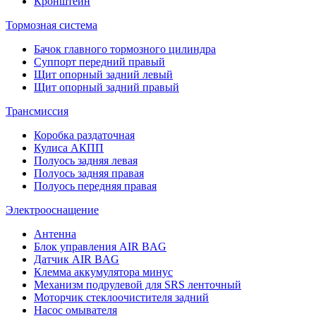
Кронштейн
Тормозная система
Бачок главного тормозного цилиндра
Суппорт передний правый
Щит опорный задний левый
Щит опорный задний правый
Трансмиссия
Коробка раздаточная
Кулиса АКПП
Полуось задняя левая
Полуось задняя правая
Полуось передняя правая
Электрооснащение
Антенна
Блок управления AIR BAG
Датчик AIR BAG
Клемма аккумулятора минус
Механизм подрулевой для SRS ленточный
Моторчик стеклоочистителя задний
Насос омывателя