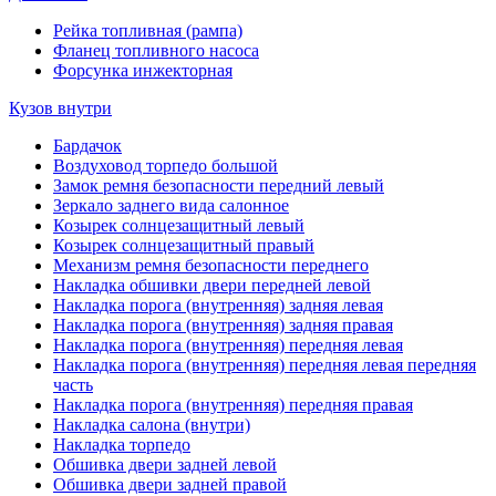
Рейка топливная (рампа)
Фланец топливного насоса
Форсунка инжекторная
Кузов внутри
Бардачок
Воздуховод торпедо большой
Замок ремня безопасности передний левый
Зеркало заднего вида салонное
Козырек солнцезащитный левый
Козырек солнцезащитный правый
Механизм ремня безопасности переднего
Накладка обшивки двери передней левой
Накладка порога (внутренняя) задняя левая
Накладка порога (внутренняя) задняя правая
Накладка порога (внутренняя) передняя левая
Накладка порога (внутренняя) передняя левая передняя
часть
Накладка порога (внутренняя) передняя правая
Накладка салона (внутри)
Накладка торпедо
Обшивка двери задней левой
Обшивка двери задней правой