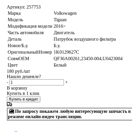
Артикул:
257753
Марка
Volkswagen
Модель
Tiguan
Модификация модели
2016>
Часть автомобиля
Двигатель
Деталь
Патрубок воздушного фильтра
Новое/Б.у.
Б.у.
ОригинальныйНомер
1K0129627C
СовмОЕМ
QF36A00261,23450-004,U0423004
Цвет
Белый
180
руб.
/шт
Нашли дешевле?
-
+
В корзину
Купить в 1 клик
Купить в кредит
🎦 По запросу покажем любую интересующую запчасть в
режиме онлайн-видео трансляции.