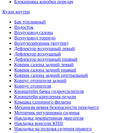
Блокировка коробки передач
Кузов внутри
Бак топливный
Водосток
Воздуховод салона
Воздуховод торпедо
Воздухозаборник (внутри)
Дефлектор воздушный левый
Дефлектор воздушный
Дефлектор воздушный правый
Коврик салона задний левый
Коврик салона задний правый
Коврик салона задний центральный
Корпус отопителя задний
Корпус отопителя
Кронштейн бачка гидроусилителя
Кронштейн крепления педали
Крышка салонного фильтра
Механизм ремня безопасности переднего
Моторчик регулировки сиденья
Накладка декоративная двигателя
Накладка консоли КПП
Накладка на полозья сидения правого