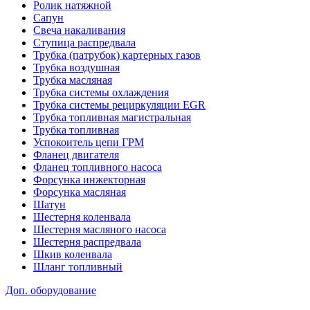
Ролик натяжной
Сапун
Свеча накаливания
Ступица распредвала
Трубка (патрубок) картерных газов
Трубка воздушная
Трубка масляная
Трубка системы охлаждения
Трубка системы рециркуляции EGR
Трубка топливная магистральная
Трубка топливная
Успокоитель цепи ГРМ
Фланец двигателя
Фланец топливного насоса
Форсунка инжекторная
Форсунка масляная
Шатун
Шестерня коленвала
Шестерня масляного насоса
Шестерня распредвала
Шкив коленвала
Шланг топливный
Доп. оборудование