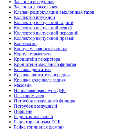
Заслонка воздушная
Заслонка дроссельная
Клапан рециркуляции выхлопных газов
Коллектор впускной
Коллектор выпускной задний
Коллектор выпускной левый
Коллектор выпускной передний
Коллектор выпускной правый
Коромысло
Корпус масляного фильтра
Корпус термостата
Кронштейн генератора
Кронштейн масляного фильтра
Крышка двигателя
Крышка двигателя передняя
Крышка коленвала задняя
Маховик
Направляющая щупа ДВС
Ось коромысел
Патрубок воздушного фильтра
Патрубок воздушный
Поршень
Радиатор масляный
Радиатор системы EGR
Рейка топливная (рампа)