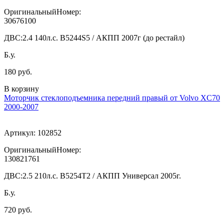
ОригинальныйНомер:
30676100
ДВС:
2.4 140л.с. B5244S5 / АКПП 2007г (до рестайл)
Б.у.
180 руб.
В корзину
Моторчик стеклоподъемника передний правый от Volvo XC70
2000-2007
Артикул:
102852
ОригинальныйНомер:
130821761
ДВС:
2.5 210л.с. B5254T2 / АКПП Универсал 2005г.
Б.у.
720 руб.