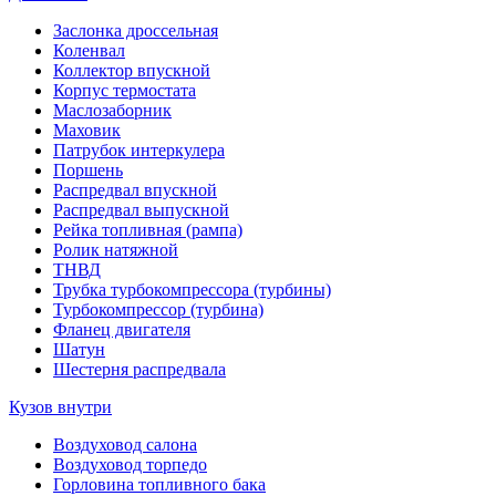
Заслонка дроссельная
Коленвал
Коллектор впускной
Корпус термостата
Маслозаборник
Маховик
Патрубок интеркулера
Поршень
Распредвал впускной
Распредвал выпускной
Рейка топливная (рампа)
Ролик натяжной
ТНВД
Трубка турбокомпрессора (турбины)
Турбокомпрессор (турбина)
Фланец двигателя
Шатун
Шестерня распредвала
Кузов внутри
Воздуховод салона
Воздуховод торпедо
Горловина топливного бака