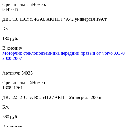
ОригинальныйНомер:
9441045
ДВС:
1.8 150л.с. 4G93/ АКПП F4A42 универсал 1997г.
Б.у.
180 руб.
В корзину
Моторчик стеклоподъемника передний правый от Volvo XC70
2000-2007
Артикул:
54035
ОригинальныйНомер:
130821761
ДВС:
2.5 210л.с. B5254T2 / AКПП Универсал 2006г
Б.у.
360 руб.
В корзину