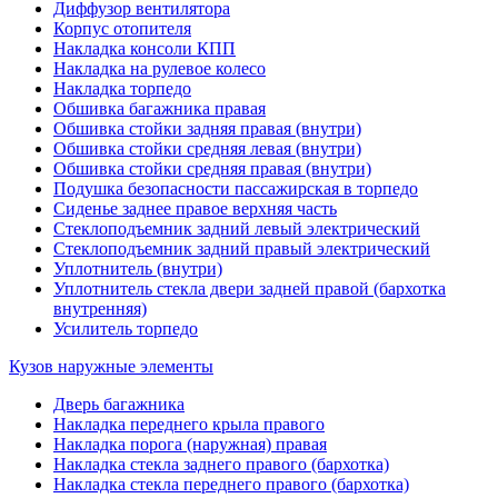
Диффузор вентилятора
Корпус отопителя
Накладка консоли КПП
Накладка на рулевое колесо
Накладка торпедо
Обшивка багажника правая
Обшивка стойки задняя правая (внутри)
Обшивка стойки средняя левая (внутри)
Обшивка стойки средняя правая (внутри)
Подушка безопасности пассажирская в торпедо
Сиденье заднее правое верхняя часть
Стеклоподъемник задний левый электрический
Стеклоподъемник задний правый электрический
Уплотнитель (внутри)
Уплотнитель стекла двери задней правой (бархотка
внутренняя)
Усилитель торпедо
Кузов наружные элементы
Дверь багажника
Накладка переднего крыла правого
Накладка порога (наружная) правая
Накладка стекла заднего правого (бархотка)
Накладка стекла переднего правого (бархотка)