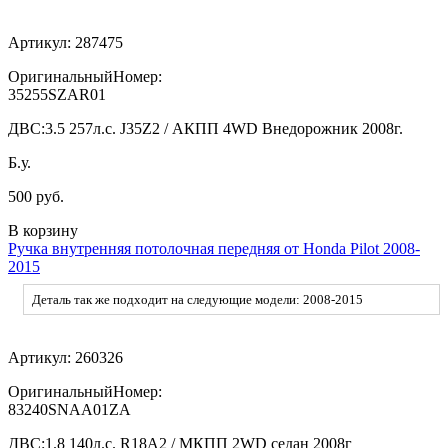
Артикул:
287475
ОригинальныйНомер:
35255SZAR01
ДВС:
3.5 257л.с. J35Z2 / АКПП 4WD Внедорожник 2008г.
Б.у.
500 руб.
В корзину
Ручка внутренняя потолочная передняя от Honda Pilot 2008-
2015
Деталь так же подходит на следующие модели: 2008-2015
Артикул:
260326
ОригинальныйНомер:
83240SNAA01ZA
ДВС:
1.8 140л.с. R18A2 / МКПП 2WD седан 2008г