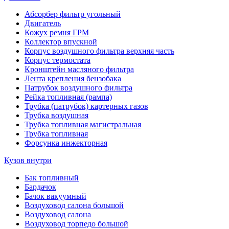
Абсорбер фильтр угольный
Двигатель
Кожух ремня ГРМ
Коллектор впускной
Корпус воздушного фильтра верхняя часть
Корпус термостата
Кронштейн масляного фильтра
Лента крепления бензобака
Патрубок воздушного фильтра
Рейка топливная (рампа)
Трубка (патрубок) картерных газов
Трубка воздушная
Трубка топливная магистральная
Трубка топливная
Форсунка инжекторная
Кузов внутри
Бак топливный
Бардачок
Бачок вакуумный
Воздуховод салона большой
Воздуховод салона
Воздуховод торпедо большой