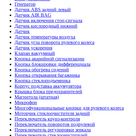
Генератор
Датчик ABS задний левый
Датчик AIR BAG
Датчик включения стоп-сигнала
Датчик кислородный нижний
Датчик
Датчик температуры воздуха
Датчик угла поворота рулевого колеса
Датчик ускорения
Клапан вакуумный
Кнопка аварийной сигнализации
Кнопка блокировки дифференциала
Кнопка обогрева сидений
Кнопка открывания багажника
Кнопка стеклоподъемника
Корпус подставка аккумулятора
Крышка блока предохранителей
Магнитола (штатная)
Микрофон
Многофункциональные кнопки для рулевого колеса
Моторчик стеклоочистителя задний
Переключатель круиз-контроля
Переключатель поворотов подрулевой
Переключатель регулировки зеркала
Переключатель стеклоочистителей