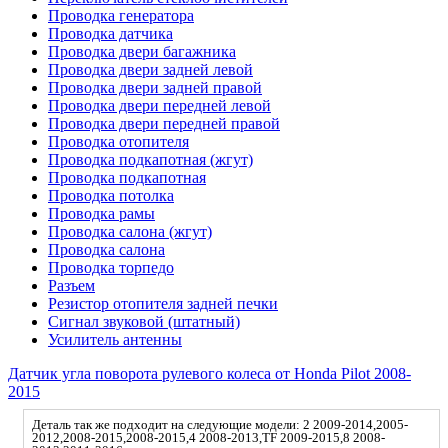
Проводка генератора
Проводка датчика
Проводка двери багажника
Проводка двери задней левой
Проводка двери задней правой
Проводка двери передней левой
Проводка двери передней правой
Проводка отопителя
Проводка подкапотная (жгут)
Проводка подкапотная
Проводка потолка
Проводка рамы
Проводка салона (жгут)
Проводка салона
Проводка торпедо
Разъем
Резистор отопителя задней печки
Сигнал звуковой (штатный)
Усилитель антенны
Датчик угла поворота рулевого колеса от Honda Pilot 2008-
2015
Деталь так же подходит на следующие модели: 2 2009-2014,2005-
2012,2008-2015,2008-2015,4 2008-2013,TF 2009-2015,8 2008-