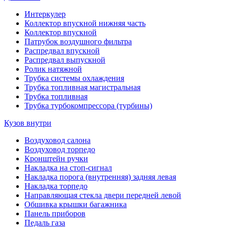
Интеркулер
Коллектор впускной нижняя часть
Коллектор впускной
Патрубок воздушного фильтра
Распредвал впускной
Распредвал выпускной
Ролик натяжной
Трубка системы охлаждения
Трубка топливная магистральная
Трубка топливная
Трубка турбокомпрессора (турбины)
Кузов внутри
Воздуховод салона
Воздуховод торпедо
Кронштейн ручки
Накладка на стоп-сигнал
Накладка порога (внутренняя) задняя левая
Накладка торпедо
Направляющая стекла двери передней левой
Обшивка крышки багажника
Панель приборов
Педаль газа