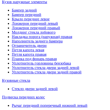
Кузов наружные элементы
Бампер задний
Бампер передний
Крыло переднее левое
Лонжерон передний левый
Лонжерон передний правый
Молдинг стекла лобового
Накладка порога (наружная) правая
Наполнитель заднего бампера
Ограничитель двери
Петля капота левая
Петля капота правая
Планка под фонарь правая
Уплотнитель горловины бензобака
Уплотнитель стекла двери задней левой
Уплотнитель стекла двери задней правой
Кузовные стекла
Стекло двери задней левой
Подвеска передних колес
Рычаг передний поперечный нижний левый