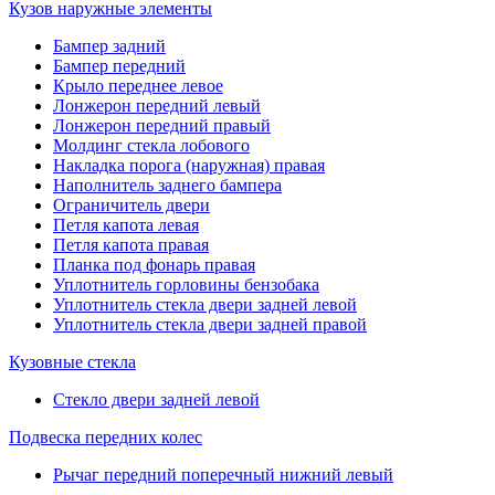
Кузов наружные элементы
Бампер задний
Бампер передний
Крыло переднее левое
Лонжерон передний левый
Лонжерон передний правый
Молдинг стекла лобового
Накладка порога (наружная) правая
Наполнитель заднего бампера
Ограничитель двери
Петля капота левая
Петля капота правая
Планка под фонарь правая
Уплотнитель горловины бензобака
Уплотнитель стекла двери задней левой
Уплотнитель стекла двери задней правой
Кузовные стекла
Стекло двери задней левой
Подвеска передних колес
Рычаг передний поперечный нижний левый