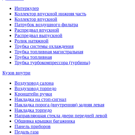
Интеркулер
Коллектор впускной нижняя часть
Коллектор впускной
Патрубок воздушного фильтра
Распредвал впускной
Распредвал выпускной
Ролик натяжной
Трубка системы охлаждения
Трубка топливная магистральная
Трубка топливная
Трубка турбокомпрессора (турбины)
Кузов внутри
Воздуховод салона
Воздуховод торпедо
Кронштейн ручки
Накладка на стоп-сигнал
Накладка порога (внутренняя) задняя левая
Накладка торпедо
Направляющая стекла двери передней левой
Обшивка крышки багажника
Панель приборов
Педаль газа